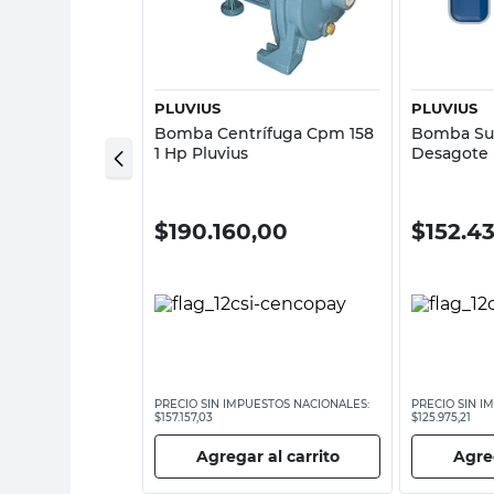
sta rápida
Vista rápida
ZERWENY
PLUVIUS
PLUVIUS
ífuga 1 Hp Zeta
Bomba Centrífuga Cpm 158
Bomba Su
1 Hp Pluvius
Desagote P
750W Pluv
00
$
190.160,00
$
152.4
ESTOS NACIONALES:
PRECIO SIN IMPUESTOS NACIONALES:
PRECIO SIN I
$157.157,03
$125.975,21
 al carrito
Agregar al carrito
Agreg