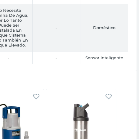
o Necesita
mna De Agua,
r Lo Tanto
Puede Ser
-
Doméstico
stalada En
que Cisterna
 También En
que Elevado.
-
-
Sensor Inteligente