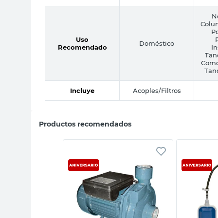
N
Colu
Po
Uso
Doméstico
Recomendado
In
Tan
Como
Tan
Incluye
Acoples/Filtros
Productos recomendados