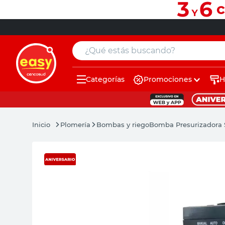
¿Qué estás buscando?
Categorías
Promociones
H
muebles
pintura
Plomería
Bombas y riego
Bomba Presurizadora S
escritorio
puertas
placard
sillon
espejo