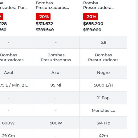
ba
Bombas
Bomba
rizadora Para
Presurizadoras
Presurizadora
e Cisterna
500W Pluvius
Experta Tecnología
%
-
20
%
-
20
%
 Pluvius
Inverter Fluvial
.128
$
311.632
$
655.200
660
$
389.540
$
819.000
-
-
5,8
Bombas
Bombas
Bombas
surizadoras
Presurizadoras
Presurizadoras
Azul
Azul
Negro
75 L / Min: 2 L
95 Ml
5000 L/H
-
-
1" Bsp
-
-
Monofasico
600W
500W
3/4 Hp
29 Cm
-
42m