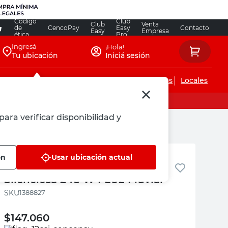
Código
Club
Club
Venta
de
CencoPay
Easy
Contacto
Easy
Empresa
ética
Pro
Ingresá
¡Hola!
Tu ubicación
Iniciá sesión
Servicios de instalaciones
Locales
para verificar disponibilidad y
Fluvial
ón
Usar ubicación actual
Bomba Presurizadora
Silenciosa 248 W FLU2 Fluvial
:
1388827
$
147.060