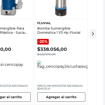
Vista rápida
Vista rápida
FLUVIAL
PLUVIU
mergible Para
Bomba Sumergible
Bomba 
lástica - Sucia
Doméstica 1 1/3 Hp Fluvial
Pozo Pr
ius
20%
20%
30,00
$
338.056,00
$
207
$
422.570,00
$
259.710
MPUESTOS NACIONALES:
PRECIO SIN IMPUESTOS NACIONALES:
PRECIO SI
$349.231,41
$214.636,3
ar al carrito
Agregar al carrito
Ag