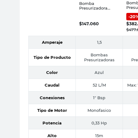
Bom
Bomba
Presu
Presurizadora
Tanqu
Silenciosa 248 W
-
20
600W
FLU2 Fluvial
$
147.060
$
382
$
477.
Amperaje
1,5
Bombas
Tipo de Producto
Presurizadoras
Pre
Color
Azul
Caudal
52 L/M
Max: 
Conexiones
1" Bsp
Tipo de Motor
Monofasico
Potencia
0,33 Hp
Alto
15m