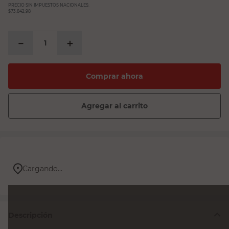
PRECIO SIN IMPUESTOS NACIONALES:
$73.842,98
－
＋
Comprar ahora
Agregar al carrito
Cargando...
Descripción