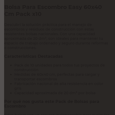
Bolsa Para Escombro Easy 60x40
Cm Pack x10
Descubrí la solución práctica para el manejo de
escombros y residuos de construcción con estas
resistentes bolsas nacionales. Con una capacidad
aproximada de 20 dm³, son ideales para mantener tu
espacio de trabajo ordenado y seguro durante reformas
o construcciones.
Características Destacadas
Pack de 10 unidades para todos tus proyectos de
construcción
Medidas de 60x40 cm, perfectas para cargar y
transportar escombros
Fabricación nacional de alta resistencia en color
gris
Capacidad aproximada de 20 dm³ por bolsa
Por qué nos gusta este Pack de Bolsas para
Escombro
Estas bolsas son un recurso indispensable para cualquier