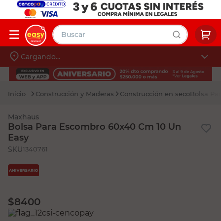
Buscar
Cargando...
muebles
Iniciá sesión
pintura
Construcción y Maderas
Construcción en seco
Bolsa Pa
escritorio
Maxhaus
puertas
Bolsa Para Escombro 60x40 Cm 10 Un
Easy
placard
:
1340761
$
8400