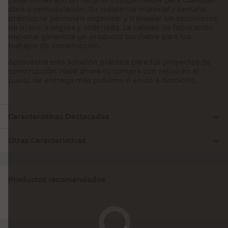
obra o remodelación. Su resistente material y tamaño
práctico te permiten organizar y trasladar los escombros
de manera segura y ordenada. La calidad de fabricación
nacional garantiza un producto confiable para tus
trabajos de construcción.
Aprovechá esta solución práctica para tus proyectos de
construcción. Hacé ahora tu compra con retiro en el
punto de entrega más próximo o envío a domicilio.
Características Destacadas
Otras Características
Productos recomendados