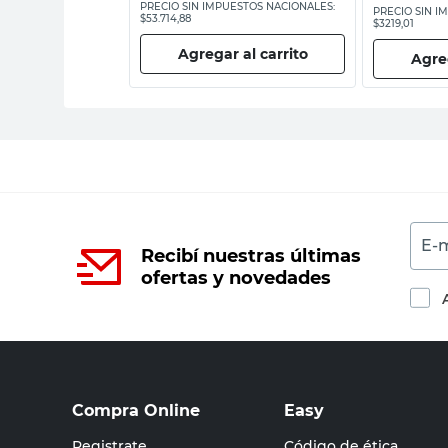
ESTOS NACIONALES:
PRECIO SIN IMPUESTOS NACIONALES:
PRECIO SIN I
$53.714,88
$3219,01
 al carrito
Agregar al carrito
Agreg
E-m
Recibí nuestras últimas
ofertas y novedades
Compra Online
Easy
Registrate
Código de ética