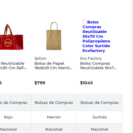
Sylcon
Eco Factory
 Reutilizable
Bolsa de Papel
Bolso Compras
x30 Cm Rafia
18x8x25 Cm Marrón
Reutilizable 50x70
nada Roja
Sylcon
Cm Polipropileno
Color Surtido
Ecofactory
5
$
799
$
1045
as de Compras
Bolsas de Compras
Bolsas de Compras
Rojo
Marrón
Surtido
Nacional
Nacional
Nacional