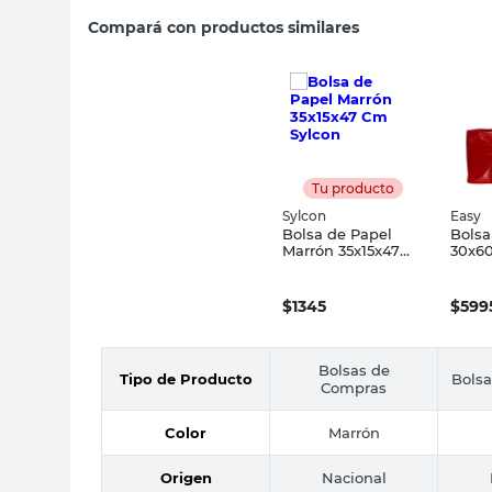
Compará con productos similares
Tu producto
Sylcon
Easy
Bolsa de Papel
Bolsa
Marrón 35x15x47
30x60
Cm Sylcon
Lami
Easy
$
1345
$
599
Bolsas de
Tipo de Producto
Bols
Compras
Color
Marrón
Origen
Nacional