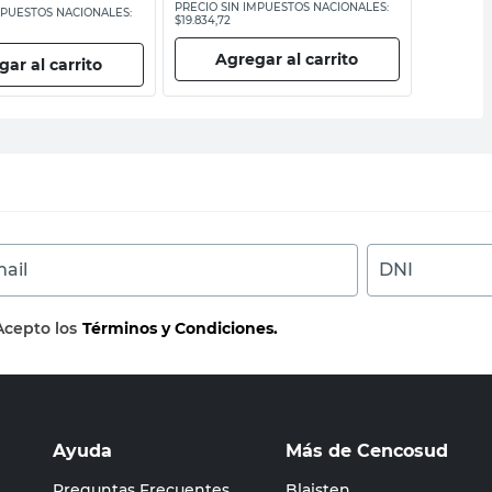
PRECIO SIN IMPUESTOS NACIONALES:
PRECIO SI
MPUESTOS NACIONALES:
$19.834,72
$8177,69
Agregar al carrito
Ag
ar al carrito
ail
DNI
Acepto los
Términos y Condiciones.
Ayuda
Más de Cencosud
Preguntas Frecuentes
Blaisten