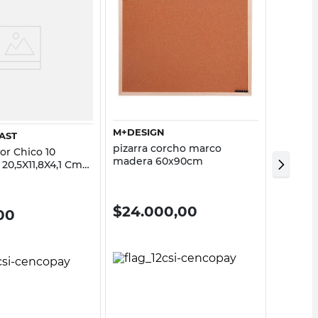
Vista rápida
Vista rápida
M+DESIGN
SAO B
AST
pizarra corcho marco
Canasto 
or Chico 10
madera 60x90cm
Polipro
 20,5X11,8X4,1 Cm
Bernar
leno Transparente
t
$
24.000,00
$
989
00