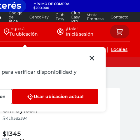
Código
Club
Club
Venta
de
CencoPay
Easy
Contacto
Easy
Empresa
ética
Pro
Ingresá
¡Hola!
Tu ubicación
Iniciá sesión
Servicios de instalaciones
Locales
 para verificar disponibilidad y
Sylcon
ión
Usar ubicación actual
Bolsa de Papel Marrón 35x15x47
Cm Sylcon
:
1382394
$
1345