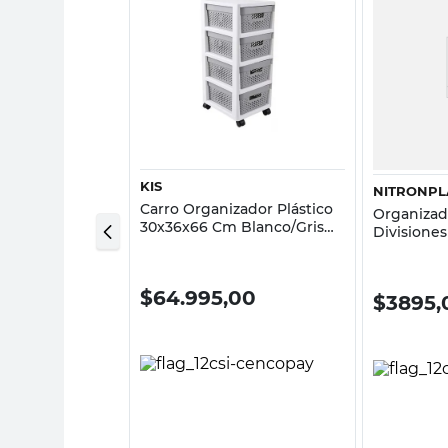
sta rápida
Vista rápida
Y
KIS
NITRONPL
izable Minnie
Carro Organizador Plástico
Organizad
lanca Eco
30x36x66 Cm Blanco/Gris
Divisiones
Kis
Polipropi
Nitronplas
$
64.995,00
$
3895,