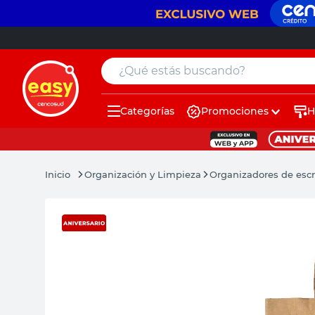
¿Qué estás buscando?
Categorías
Promociones
H
muebles
pintura
Organización y Limpieza
Organizadores de escri
escritorio
puertas
placard
sillon
espejo