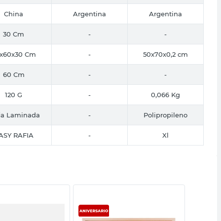
China
Argentina
Argentina
30 Cm
-
-
x60x30 Cm
-
50x70x0,2 cm
60 Cm
-
-
120 G
-
0,066 Kg
ia Laminada
-
Polipropileno
ASY RAFIA
-
Xl