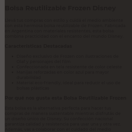
Bolsa Reutilizable Frozen Disney
Llevá tus compras con estilo y cuidá el medio ambiente
con esta hermosa bolsa reutilizable de Frozen. Fabricada
en Argentina con materiales resistentes, esta bolsa
combina practicidad con el encanto del mundo Disney.
Características Destacadas
Diseño exclusivo de Frozen con ilustraciones de
Olaf y personajes del film
Confeccionada en tela resistente de color celeste
Manijas reforzadas en color azul para mayor
durabilidad
Material eco-friendly, ideal para reducir el uso de
bolsas plásticas
Por qué nos gusta esta Bolsa Reutilizable Frozen
Esta bolsa es la alternativa perfecta para hacer tus
compras de manera sustentable mientras disfrutás de
un diseño único de Disney. Su confección nacional
garantiza calidad y resistencia para usar una y otra vez.
Además, vas a colaborar con el cuidado del medio