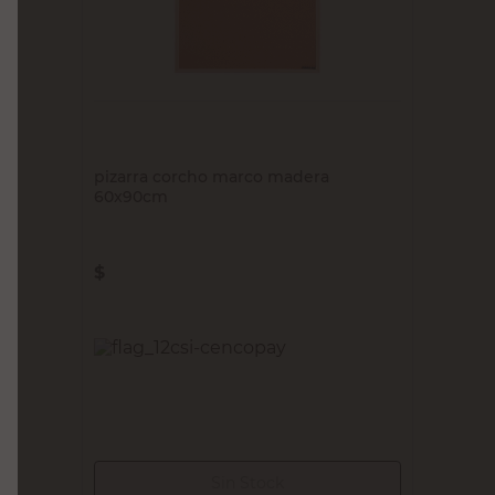
M+DESIGN
pizarra corcho marco madera
60x90cm
$
24.000,00
PRECIO SIN IMPUESTOS NACIONALES:
$19.834,72
Agregar al carrito