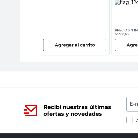
ESTOS NACIONALES:
PRECIO SIN I
$3388,43
 al carrito
Agregar al carrito
Agreg
E-m
Recibí nuestras últimas
ofertas y novedades