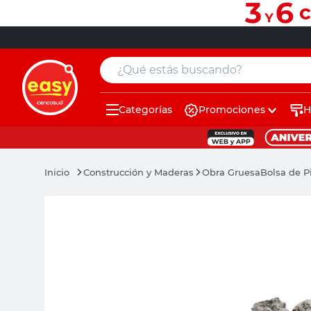
¿Qué estás buscando?
Categorías
Promociones
H
muebles
pintura
Construcción y Maderas
Obra Gruesa
Bolsa de P
escritorio
puertas
placard
sillon
espejo