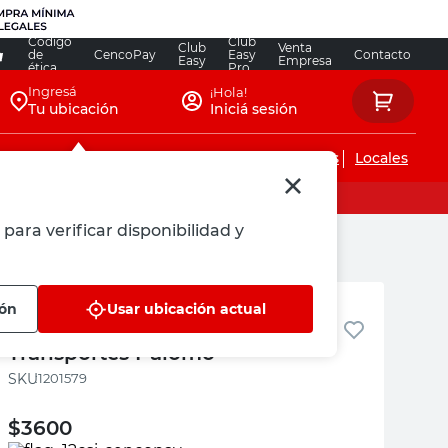
Código
Club
Club
Venta
de
CencoPay
Easy
Contacto
Easy
Empresa
ética
Pro
Ingresá
¡Hola!
Tu ubicación
Iniciá sesión
Servicios de instalaciones
Locales
para verificar disponibilidad y
Transportes Palomo
ión
Usar ubicación actual
Bolsa de Piedra 28 Kg
Transportes Palomo
:
1201579
$
3600