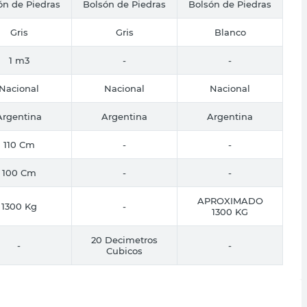
ón de Piedras
Bolsón de Piedras
Bolsón de Piedras
Gris
Gris
Blanco
1 m3
-
-
Nacional
Nacional
Nacional
Argentina
Argentina
Argentina
110 Cm
-
-
100 Cm
-
-
APROXIMADO
1300 Kg
-
1300 KG
20 Decimetros
-
-
Cubicos