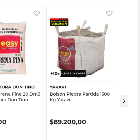
Vista rápida
Vista rápida
IDORA DON TINO
YARAVI
CANTER
Arena Fina 20 Dm3
Bolsón Piedra Partida 1300
Arena G
dora Don Tino
Kg Yaravi
Pietrac
00
$
89.200,00
$
230