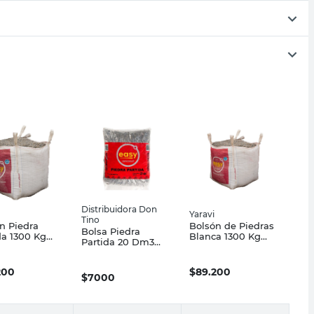
Distribuidora Don
Yaravi
Tino
n Piedra
Bolsón de Piedras
Bolsa Piedra
da 1300 Kg
Blanca 1300 Kg
Partida 20 Dm3
i
Yaravi
Distribuidora Don
Tino
200
$
89.200
$
7000