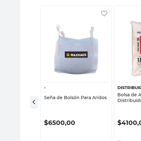
sta rápida
Vista rápida
RA DON TINO
-
DISTRIBU
scote 1 Un
Bolsa de 
Seña de Bolsón Para Aridos
a Don Tino
Distribui
00
$
6500,00
$
4100,