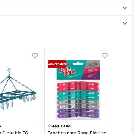
Vista rápida
Vista rápida
A
ESFREBOM
NITRON
 Plegable 36
Broches para Ropa Plástico
Canasto