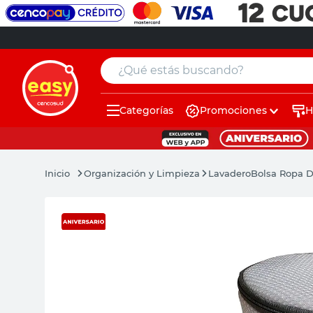
¿Qué estás buscando?
Categorías
Promociones
H
muebles
pintura
Organización y Limpieza
Lavadero
Bolsa Ropa D
escritorio
puertas
placard
espejo
sillas