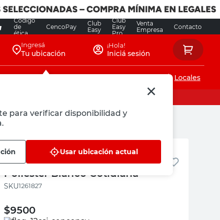
Código
Club
Club
Venta
de
CencoPay
Easy
Contacto
Easy
Empresa
ética
Pro
Ingresá
¡Hola!
Tu ubicación
Iniciá sesión
Servicios de instalaciones
Locales
e para verificar disponibilidad y
.
Cotidiana
ación
Usar ubicación actual
Bolsa Ropa Delicada 17x15 Cm
Poliéster Blanco Cotidiana
:
1261827
$
9500