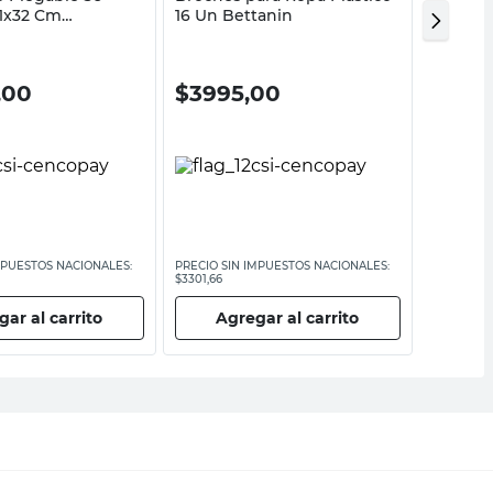
31x32 Cm
16 Un Bettanin
27,5x13,
leno Verde
Gris Ni
,00
$
3995,00
$
599
MPUESTOS NACIONALES:
PRECIO SIN IMPUESTOS NACIONALES:
PRECIO SI
$3301,66
$4954,55
ar al carrito
Agregar al carrito
Ag