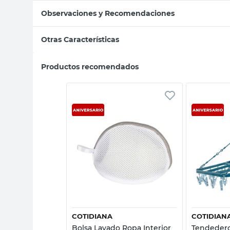
Observaciones y Recomendaciones
Otras Características
Productos recomendados
sta rápida
Vista rápida
COTIDIANA
COTIDIAN
 Pelusa
Bolsa Lavado Ropa Interior
Tendedero