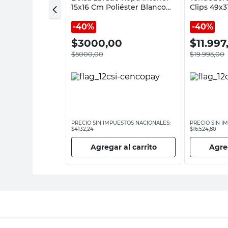
Cm Plástico
15x16 Cm Poliéster Blanco
Clips 49x
in
Cotidiana
Polipropi
Cotidiana
40%
40%
0
$
3000,00
$
11.997
$
5000,00
$
19.995,00
ESTOS NACIONALES:
PRECIO SIN IMPUESTOS NACIONALES:
PRECIO SIN I
$4132,24
$16.524,80
 al carrito
Agregar al carrito
Agreg