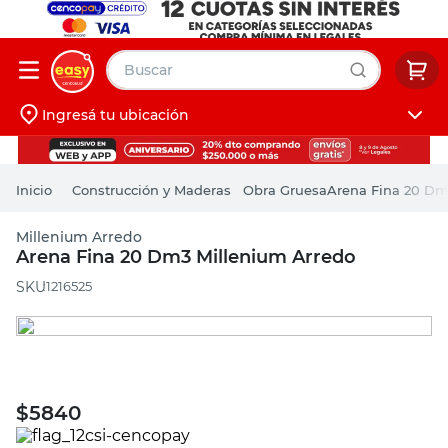
Buscar
Ingresá tu ubicación
muebles
Iniciá sesión
pintura
Construcción y Maderas
Obra Gruesa
Arena Fina 20 Dm
escritorio
Millenium Arredo
puertas
Arena Fina 20 Dm3 Millenium Arredo
placard
:
1216525
$
5840