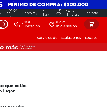
Código
Club
Club
Venta
de
CencoPay
Easy
Contacto
Easy
Empresa
ética
Pro
Ingresá
¡Hola!
Tu ubicación
Iniciá sesión
Servicios de instalaciones
Locales
to que estás
o lugar