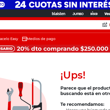
acelo Easy
Medios de pago
¡Ups!
Parece que el produc
buscando está en otr
Te recomendamos: