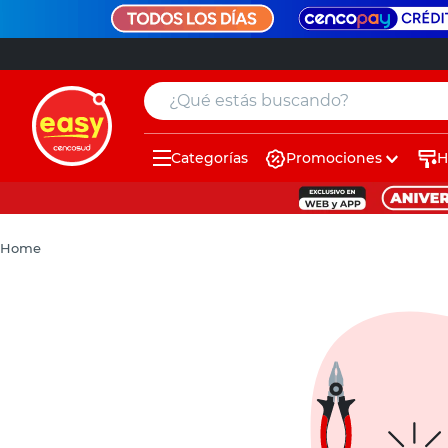
¿Qué estás buscando?
Categorías
Promociones
H
muebles
pintura
Home
escritorio
puertas
placard
sillon
espejo