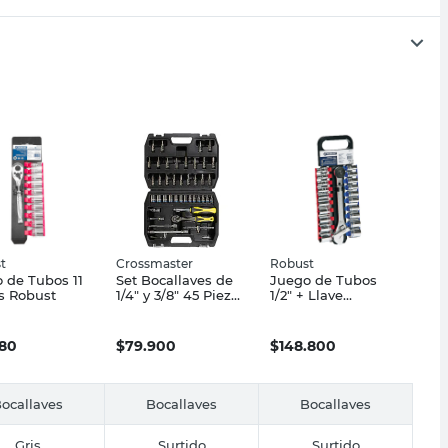
t
Crossmaster
Robust
 de Tubos 11
Set Bocallaves de
Juego de Tubos
s Robust
1/4" y 3/8" 45 Piezas
1/2" + Llave
Crossmaster
Francesa 10" 21
Piezas Robust
480
$
79.900
$
148.800
ocallaves
Bocallaves
Bocallaves
Gris
Surtido
Surtido