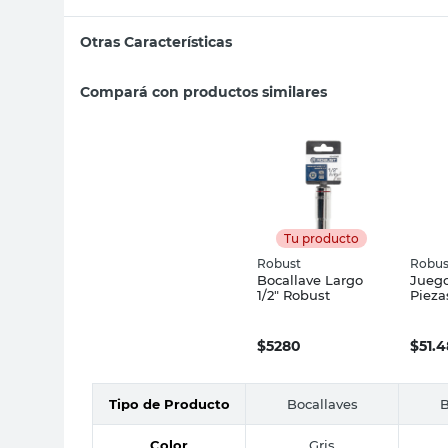
Otras Características
Compará con productos similares
Tu producto
Robust
Robus
Bocallave Largo
Juego
1/2" Robust
Pieza
$
5280
$
51.
Tipo de Producto
Bocallaves
B
Color
Gris