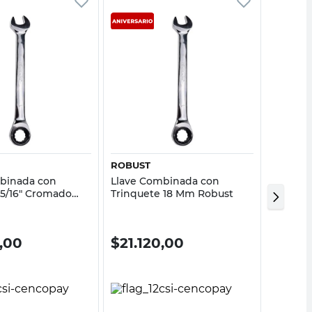
Vista rápida
Vista rápida
ROBUST
ROBUS
binada con
Llave Combinada con
Set Boc
 5/16" Cromado
Trinquete 18 Mm Robust
Piezas 
0,00
$
21.120,00
$
62.