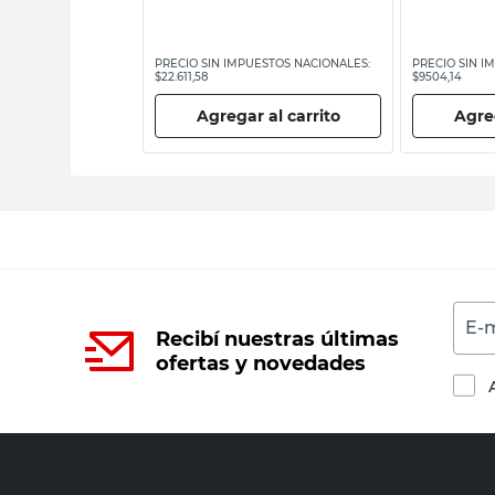
ESTOS NACIONALES:
PRECIO SIN IMPUESTOS NACIONALES:
PRECIO SIN I
$22.611,58
$9504,14
 al carrito
Agregar al carrito
Agreg
E-m
Recibí nuestras últimas
ofertas y novedades