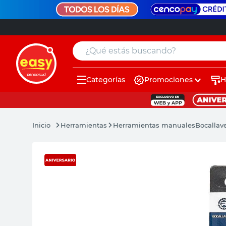
¿Qué estás buscando?
Categorías
Promociones
H
muebles
pintura
Herramientas
Herramientas manuales
Bocallave
escritorio
puertas
placard
sillon
espejo