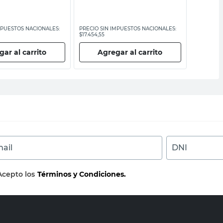
MPUESTOS NACIONALES:
PRECIO SIN IMPUESTOS NACIONALES:
PRECIO SI
$17.454,55
$51.983,48
ar al carrito
Agregar al carrito
Ag
ail
DNI
Acepto los
Términos y Condiciones.