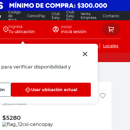
Código
Club
Club
Venta
de
CencoPay
Easy
Contacto
Easy
Empresa
ética
Pro
Ingresá
¡Hola!
Tu ubicación
Iniciá sesión
Servicios de instalaciones
Locales
para verificar disponibilidad y
Robust
ión
Usar ubicación actual
Bocallave Largo 1/2" Robust
:
9012886
$
5280