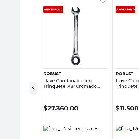
sta rápida
Vista rápida
DOW
ROBUST
ROBUST
 Torx T9-T40 8
Llave Combinada con
Llave Com
r Shadow
Trinquete 7/8" Cromado
Trinquete
Robust
Robust
0
$
27.360,00
$
11.50