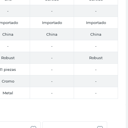
-
-
-
Importado
Importado
Importado
China
China
China
-
-
-
Robust
-
Robust
11 piezas
-
-
Cromo
-
-
Metal
-
-