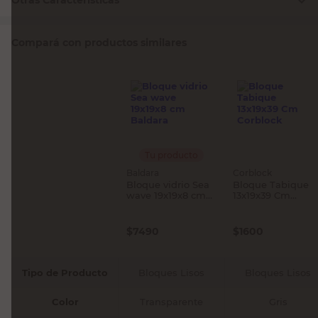
Otras Características
Compará con productos similares
Tu producto
Baldara
Corblock
Bloque vidrio Sea
Bloque Tabique
wave 19x19x8 cm
13x19x39 Cm
Baldara
Corblock
$
7490
$
1600
Tipo de Producto
Bloques Lisos
Bloques Lisos
Color
Transparente
Gris