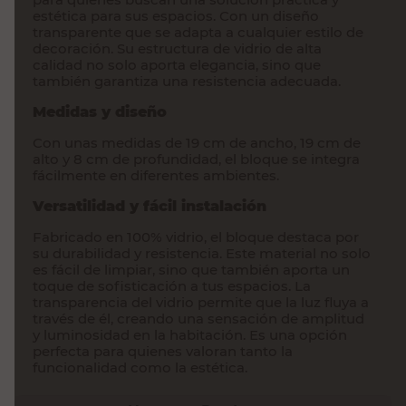
estética para sus espacios. Con un diseño
transparente que se adapta a cualquier estilo de
decoración. Su
estructura de vidrio de alta
calidad
no solo aporta elegancia, sino que
también garantiza una resistencia adecuada.
Medidas y diseño
Con unas medidas de 19 cm de ancho, 19 cm de
alto y 8 cm de profundidad, el bloque se integra
fácilmente en diferentes ambientes.
Versatilidad y fácil instalación
Fabricado en 100% vidrio, el bloque destaca por
su
durabilidad y resistencia
. Este material no solo
es fácil de limpiar, sino que también aporta un
toque de sofisticación a tus espacios. La
transparencia del vidrio permite que la luz fluya a
través de él, creando una sensación de amplitud
y luminosidad en la habitación. Es una opción
perfecta para quienes valoran tanto la
funcionalidad como la estética.