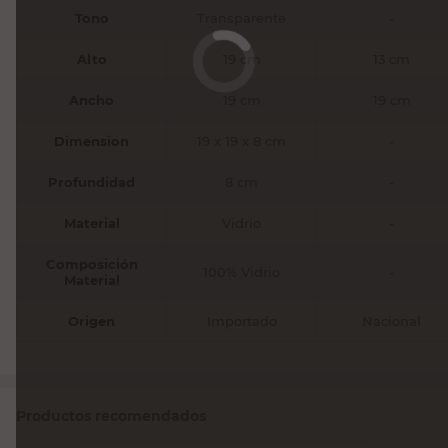
Tono
Transparente
-
Alto
19 cm
13 cm
Ancho
19 cm
19 cm
Dimension
19 x 19 x 8 cm
-
Profundidad
8 cm
-
Material
Vidrio
-
Composición
100% Vidrio
-
Material
Origen
Importado
Nacional
Productos recomendados