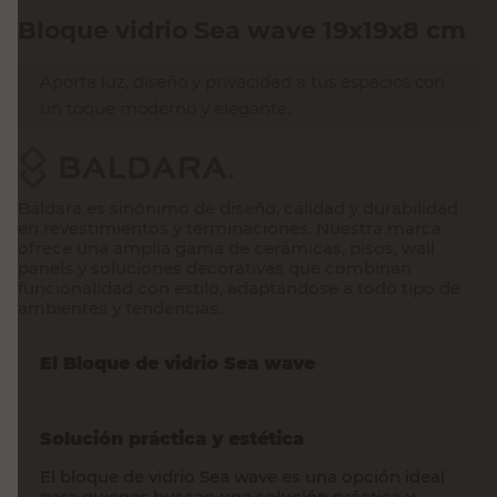
Bloque vidrio Sea wave 19x19x8 cm
Aporta luz, diseño y privacidad a tus espacios con
un toque moderno y elegante.
Baldara es sinónimo de diseño, calidad y durabilidad
en revestimientos y terminaciones. Nuestra marca
ofrece una amplia gama de cerámicas, pisos, wall
panels y soluciones decorativas que combinan
funcionalidad con estilo, adaptándose a todo tipo de
ambientes y tendencias.
El
Bloque de vidrio
Sea wave
Solución práctica y estética
El
bloque de vidrio
Sea wave es una opción ideal
para quienes buscan una solución práctica y