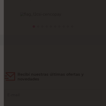
PRECIO SIN IMPUESTOS NACIONALES:
$1330,58
Agregar al carrito
Recibí nuestras últimas ofertas y
novedades
E-mail