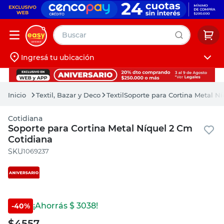
Buscar
Ingresá tu ubicación
muebles
Iniciá sesión
pintura
Textil, Bazar y Deco
Textil
Soporte para Cortina Metal N
escritorio
Cotidiana
puertas
Soporte para Cortina Metal Níquel 2 Cm
Cotidiana
placard
:
1069237
¡Ahorrás $
3038
!
-
40
%
$
4557