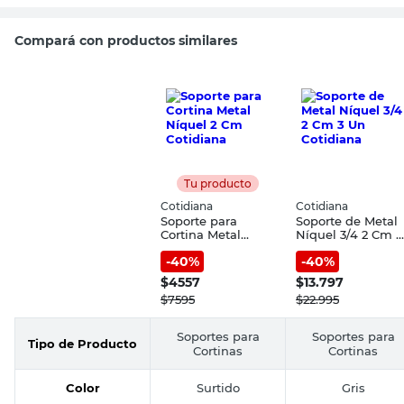
Compará con productos similares
Tu producto
Cotidiana
Cotidiana
Soporte para
Soporte de Metal
Cortina Metal
Níquel 3/4 2 Cm 3
Níquel 2 Cm
Un Cotidiana
-
40
%
-
40
%
Cotidiana
$
4557
$
13.797
$
7595
$
22.995
Soportes para
Soportes para
Tipo de Producto
Cortinas
Cortinas
Color
Surtido
Gris