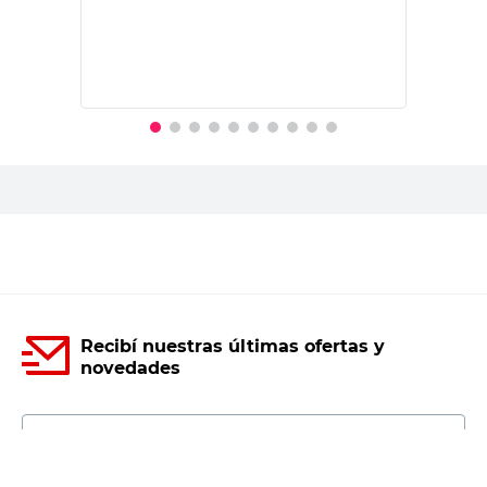
PRECIO SIN IMPUESTOS NACIONALES:
$19.830,58
Agregar al carrito
Recibí nuestras últimas ofertas y
novedades
E-mail