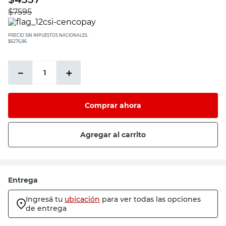
$
7595
PRECIO SIN IMPUESTOS NACIONALES:
$6276,86
－
＋
Comprar ahora
Agregar al carrito
Entrega
Ingresá tu
ubicación
para ver todas las opciones
de entrega