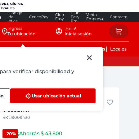
Código
Club
Club
Venta
de
CencoPay
Easy
Contacto
Easy
Empresa
ética
Pro
Ingresá
¡Hola!
Tu ubicación
Iniciá sesión
Servicios de instalaciones
Locales
para verificar disponibilidad y
Vessanti
ón
Usar ubicación actual
Bidet 3 Agujeros Blanco FX003
Vessanti
:
9009430
¡Ahorrás $
43.800
!
-
20
%