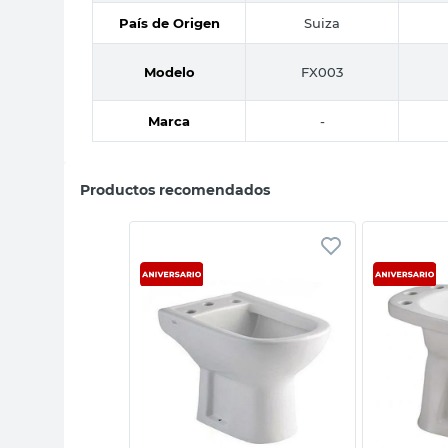
País de Origen
Suiza
Modelo
FX003
Marca
-
Productos recomendados
sta rápida
Vista rápida