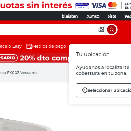
acelo Easy
Medios de pago
Tu ubicación
Ayudanos a localizarte 
nco FX003 Vessanti
cobertura en tu zona.
Seleccionar ubicaci