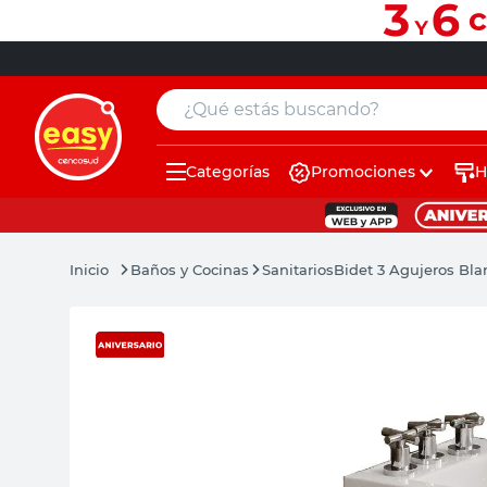
¿Qué estás buscando?
Categorías
Promociones
H
muebles
pintura
Baños y Cocinas
Sanitarios
Bidet 3 Agujeros Bla
escritorio
puertas
placard
sillon
espejo