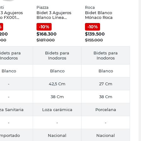
ti
Piazza
Roca
 3 Agujeros
Bidet 3 Agujeros
Bidet Blanco
o FX001
Blanco Línea
Mónaco Roca
nti
Amalfi Piazza
%
-
10
%
-
10
%
.200
$
168.300
$
139.500
000
$
187.000
$
155.000
idets para
Bidets para
Bidets para
Inodoros
Inodoros
Inodoros
Blanco
Blanco
Blanco
-
42,5 Cm
27 Cm
-
38 Cm
38 Cm
za Sanitaria
Loza carámica
Porcelana
-
-
-
Importado
Nacional
Nacional