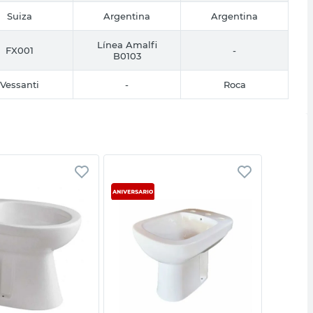
Suiza
Argentina
Argentina
Línea Amalfi
FX001
-
B0103
Vessanti
-
Roca
Vista rápida
Vista rápida