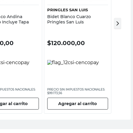
PRINGLES SAN LUIS
CAPEA
nco Andina
Bidet Blanco Cuarzo
Bidet B
 Incluye Tapa
Pringles San Luis
No Incl
00,00
$
120.000,00
$
134
MPUESTOS NACIONALES:
PRECIO SIN IMPUESTOS NACIONALES:
PRECIO SI
$99.173,56
$110.743,81
ar al carrito
Agregar al carrito
Ag