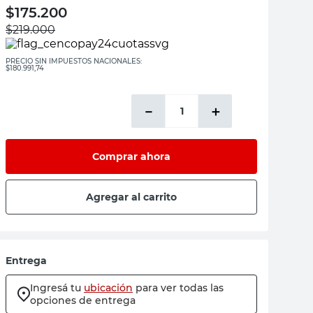
$
175.200
$
219.000
PRECIO SIN IMPUESTOS NACIONALES:
$180.991,74
－
＋
Comprar ahora
Agregar al carrito
Entrega
Ingresá tu
ubicación
para ver todas las
opciones de entrega