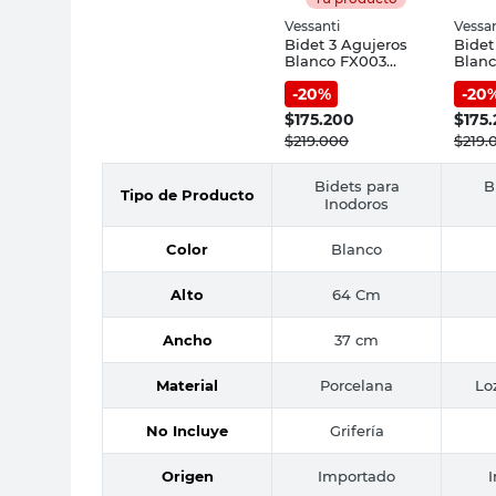
Vessanti
Vessan
Bidet 3 Agujeros
Bidet
Blanco FX003
Blanc
Vessanti
Vessa
-
20
%
-
20
$
175.200
$
175
$
219.000
$
219.
Bidets para
B
Tipo de Producto
Inodoros
Color
Blanco
Alto
64 Cm
Ancho
37 cm
Material
Porcelana
Lo
No Incluye
Grifería
Origen
Importado