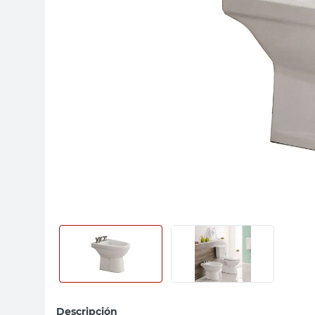
sillas
ceramica
vanitory
Descripción