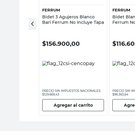
FERRUM
FERRUM
Bidet 3 Agujeros Blanco
Bidet Bla
o The Gap Roca
Bari Ferrum No Incluye Tapa
Ferrum No
0,00
$
156.900,00
$
116.6
ESTOS NACIONALES:
PRECIO SIN IMPUESTOS NACIONALES:
PRECIO SIN I
$129.669,43
$96.363,64
 al carrito
Agregar al carrito
Agreg