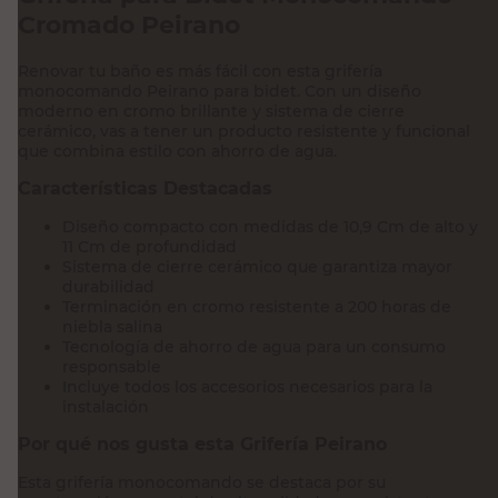
Cromado Peirano
Renovar tu baño es más fácil con esta grifería
monocomando Peirano para bidet. Con un diseño
moderno en cromo brillante y sistema de cierre
cerámico, vas a tener un producto resistente y funcional
que combina estilo con ahorro de agua.
Características Destacadas
Diseño compacto con medidas de 10,9 Cm de alto y
11 Cm de profundidad
Sistema de cierre cerámico que garantiza mayor
durabilidad
Terminación en cromo resistente a 200 horas de
niebla salina
Tecnología de ahorro de agua para un consumo
responsable
Incluye todos los accesorios necesarios para la
instalación
Por qué nos gusta esta Grifería Peirano
Esta grifería monocomando se destaca por su