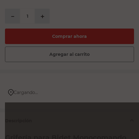
－
＋
Comprar ahora
Agregar al carrito
Cargando...
Descripción
Grifería para Bidet Monocomando