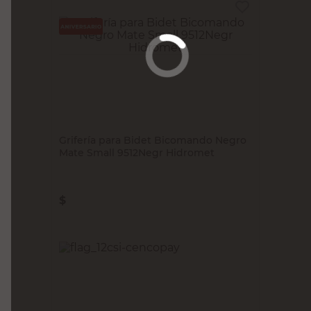
HIDROMET
Grifería para Bidet Bicomando Negro
Mate Small 9512Negr Hidromet
$
92.400,00