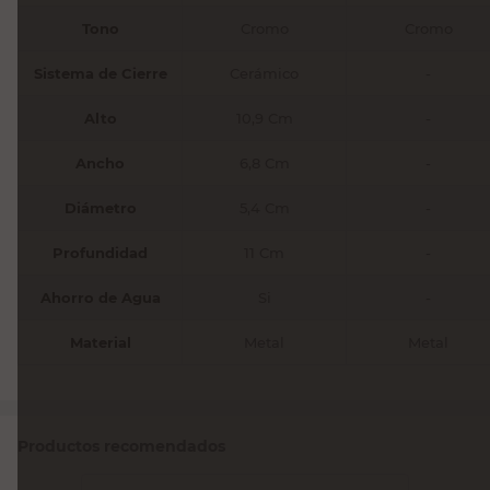
Tono
Cromo
Cromo
Sistema de Cierre
Cerámico
-
Alto
10,9 Cm
-
Ancho
6,8 Cm
-
Diámetro
5,4 Cm
-
Profundidad
11 Cm
-
Ahorro de Agua
Si
-
Material
Metal
Metal
Productos recomendados