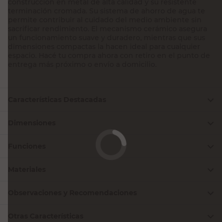
construcción en metal de alta calidad y su resistente
terminación cromada. Su sistema de ahorro de agua te
permite contribuir al cuidado del medio ambiente sin
sacrificar rendimiento. El mecanismo cerámico asegura
un funcionamiento suave y duradero, mientras que sus
dimensiones compactas la hacen ideal para cualquier
espacio. Hacé tu compra ahora con retiro en el punto de
entrega más próximo o envío a domicilio.
Características Destacadas
Dimensiones
Funciones
Materiales
Observaciones y Recomendaciones
Otras Características