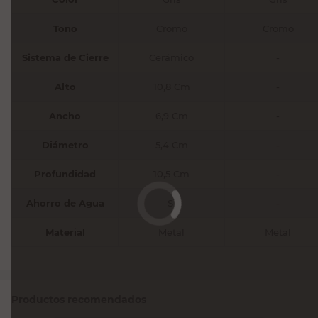
Tono
Cromo
Cromo
Sistema de Cierre
Cerámico
-
Alto
10,8 Cm
-
Ancho
6,9 Cm
-
Diámetro
5,4 Cm
-
Profundidad
10,5 Cm
-
Ahorro de Agua
Si
-
Material
Metal
Metal
Productos recomendados