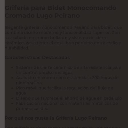
Grifería para Bidet Monocomando
Cromado Lugo Peirano
Elegante grifería monocomando Peirano para bidet, que
combina diseño moderno y funcionalidad superior. Con
su acabado en cromo brillante y sistema de cierre
cerámico, vas a tener el equilibrio perfecto entre estilo y
durabilidad.
Características Destacadas
Sistema de cierre cerámico de alta resistencia para
un control preciso del agua
Acabado en cromo con resistencia a 200 horas de
niebla salina
Pico móvil que facilita la regulación del flujo de
agua
Diseño que favorece el ahorro de agua en cada uso
Fabricación nacional con materiales metálicos de
primera calidad
Por qué nos gusta la Grifería Lugo Peirano
Esta grifería se destaca por su construcción robusta y su