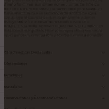
diseño funcional. Sus dimensiones compactas (10,8 Cm
de alto x 6,9 Cm de ancho) la hacen ideal para cualquier
baño, mientras que su tecnología de ahorro de agua
contribuye al cuidado del medio ambiente. Además,
incluye todos los accesorios necesarios para una
instalación sencilla. Aprovechá para renovar tu baño con
esta excelente grifería. Hacé tu compra ahora con retiro
en el punto de entrega más próximo o envío a domicilio.
Características Destacadas
Dimensiones
Funciones
Materiales
Observaciones y Recomendaciones