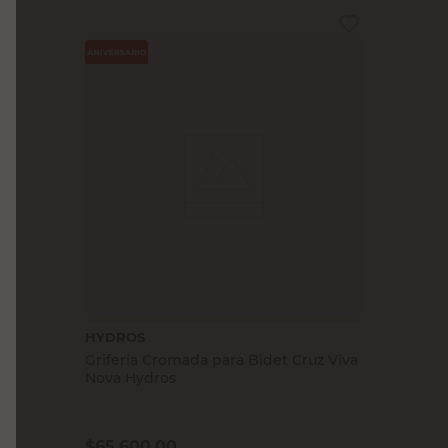
HYDROS
Grifería Cromada para Bidet Cruz Viva
Nova Hydros
$
65.600,00