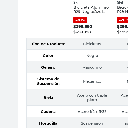
Skil
Skil
Bicicleta Aluminio
Bicic
R29 Negra/Azul
R29 N
Skil
Skil
-
20
%
-
20
$
399.992
$
399
$
499.990
$
499
Tipo de Producto
Bicicletas
Color
Negro
Género
Masculino
Sistema de
Mecanico
Suspensión
Acero con triple
Ace
Biela
plato
Cadena
Acero 1/2 x 3/32
Ace
Horquilla
Suspension
s