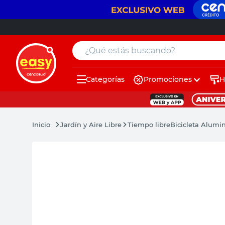
¿Qué estás buscando?
Categorías
Promociones
H
muebles
pintura
Jardín y Aire Libre
Tiempo libre
Bicicleta Alumin
escritorio
puertas
placard
sillon
espejo