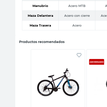
Manubrio
Acero MTB
A
Maza Delantera
Acero con cierre
Ace
Maza Trasera
Acero
Productos recomendados
sta rápida
Vista rápida