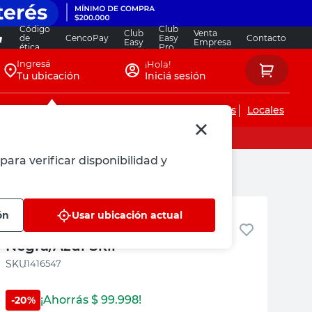
Código
Club
Club
Venta
de
CencoPay
Easy
Contacto
Easy
Empresa
ética
Pro
Ingresá
¡Hola!
Tu ubicación
Iniciá sesión
Servicios de instalaciones
Locales
para verificar disponibilidad y
Skil
ón
Usar ubicación actual
Bicicleta Aluminio R29
Negra/Azul Skil
:
1416547
¡Ahorrás $
99.998
!
-
20
%