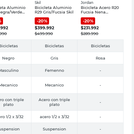
Skil
Jordan
leta Aluminio
Bicicleta Aluminio
Bicicleta Acero R20
egra/Verde
R29 Gris/Fucsia Skil
Fucsia Nena
Jordan
%
-
20
%
-
20
%
.992
$
399.992
$
231.992
.990
$
499.990
$
289.990
Bicicletas
Bicicletas
Bicicletas
Negro
Gris
Rosa
Masculino
Femenno
-
Mecanico
Mecanico
-
ro con triple
Acero con triple
-
plato
plato
ro 1/2 x 3/32
acero 1/2 x 3/32
-
uspension
Suspension
-