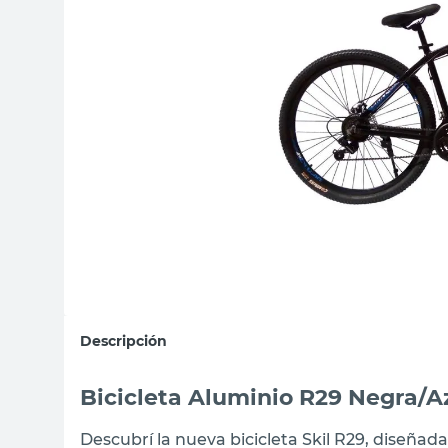
sillas
vanitory
ceramica
Descripción
Bicicleta Aluminio R29 Negra/Az
Descubrí la nueva bicicleta Skil R29, diseñad