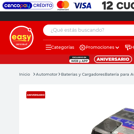
¿Qué estás buscando?
Categorías
Promociones
H
muebles
pintura
Automotor
Baterías y Cargadores
Batería para 
escritorio
puertas
placard
espejo
sillas