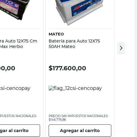
Vista rápida
Vista rápida
MATEO
MATEO
ara Auto 12X75 Cm
Batería para Auto 12X75
Batería
Max Herbo
50AH Mateo
Conroll
00,00
$
177.600,00
$
149
MPUESTOS NACIONALES:
PRECIO SIN IMPUESTOS NACIONALES:
PRECIO SI
$146.776,86
$123.760,3
ar al carrito
Agregar al carrito
Ag