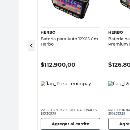
sta rápida
Vista rápida
HERBO
HERBO
 Auto 12V
Batería para Auto 12X65 Cm
Batería p
 Champion
Herbo
Premium 
,00
$
112.900,00
$
126.8
ESTOS NACIONALES:
PRECIO SIN IMPUESTOS NACIONALES:
PRECIO SIN I
$93.305,79
$104.793,39
 al carrito
Agregar al carrito
Agreg