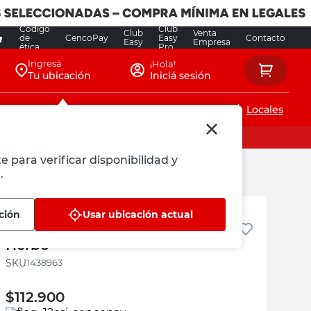
Código
Club
Club
Venta
de
CencoPay
Easy
Contacto
Easy
Empresa
ética
Pro
Ingresá
¡Hola!
Tu ubicación
Iniciá sesión
Servicios de instalaciones
Locales
e para verificar disponibilidad y
.
Herbo
ción
Usar ubicación actual
Batería para Auto 12X65 Cm
Herbo
:
1438963
$
112.900