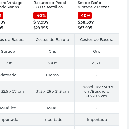
ero Vintage
Basurero a Pedal
Set de Baño
do Varios
5.8 Lts Metálico
Vintage 2 Piezas
es 12 Lts
Gris Cotidiana
Metálico Cotidiana
%
-
40
%
-
40
%
797
$
17.997
$
38.397
95
$
29.995
$
63.995
os de Basura
Cestos de Basura
Cestos de Basura
Surtido
Gris
Gris
12 lt
5.8 lt
4,5 L
Plateado
Cromo
-
Escobilla:27.5x9.5
 32.5 x 27 cm
31.5 x 26 x 21.3 cm
cm/Basurero
28x20.5 cm
Metálico
Metal
-
Importado
Importado
Importado