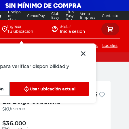
Código
Club
Club
Venta
de
CencoPay
Easy
Contacto
Easy
Empresa
ética
Pro
Ingresá
¡Hola!
Tu ubicación
Iniciá sesión
Servicios de instalaciones
Locales
para verificar disponibilidad y
M+Design
ón
Usar ubicación actual
Cesto de Basura Símil Ratán 11,5
Lts Beige Cotidiana
:
1319308
$
36.000