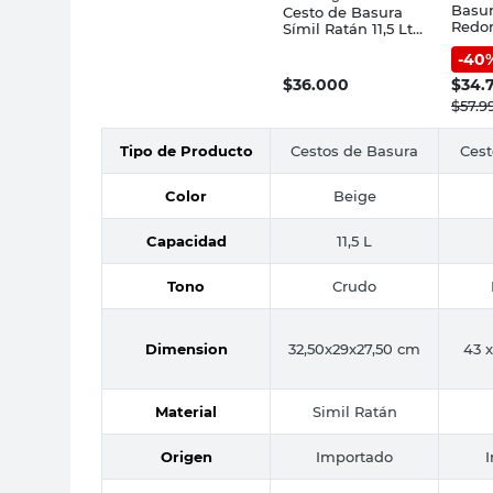
Basur
Cesto de Basura
Redon
Símil Ratán 11,5 Lts
Color
Beige Cotidiana
-
40
$
36.000
$
34.
$
57.9
Tipo de Producto
Cestos de Basura
Cest
Color
Beige
Capacidad
11,5 L
Tono
Crudo
Dimension
32,50x29x27,50 cm
43 x
Material
Simil Ratán
Origen
Importado