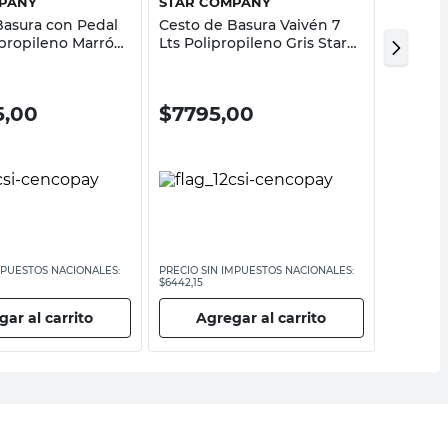
PANY
STAR COMPANY
GARDEN
Basura con Pedal
Cesto de Basura Vaivén 7
Cesto 
ipropileno Marrón
Lts Polipropileno Gris Star
30 Lts 
pany
Company
Garden 
5,00
$
7795,00
$
31.8
MPUESTOS NACIONALES:
PRECIO SIN IMPUESTOS NACIONALES:
PRECIO SI
$6442,15
$26.359,51
ar al carrito
Agregar al carrito
Ag