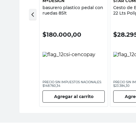
M+DESIGN
STAR COM
5.5 Lts
basurero plastico pedal con
Cesto de 
 Rattan
ruedas 85lt
22 Lts Pol
Star Com
00
$
180.000,00
$
28.29
ESTOS NACIONALES:
PRECIO SIN IMPUESTOS NACIONALES:
PRECIO SIN I
$148.760,34
$23.384,30
 al carrito
Agregar al carrito
Agreg