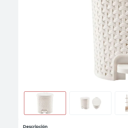
sillas
vanitory
ceramica
Descripción