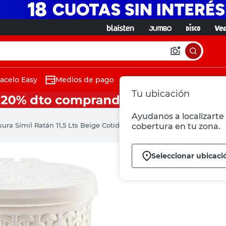
acelo Easy
Medios de pago
Tu ubicación
Ayudanos a localizarte 
ura Símil Ratán 11,5 Lts Beige Cotidiana
cobertura en tu zona.
Seleccionar ubicaci