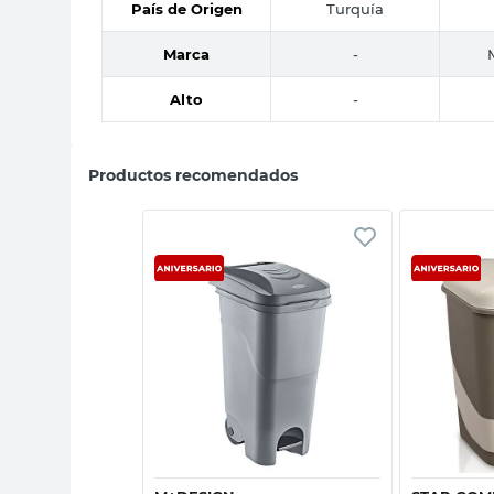
País de Origen
Turquía
Marca
-
Alto
-
Productos recomendados
sta rápida
Vista rápida