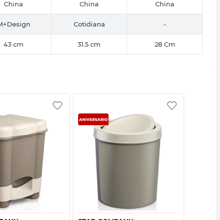
China
China
China
M+Design
Cotidiana
-
43 cm
31.5 cm
28 Cm
Vista rápida
Vista rápida