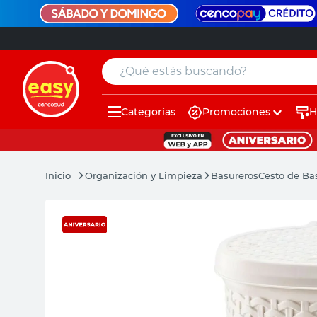
¿Qué estás buscando?
Categorías
Promociones
H
muebles
pintura
Organización y Limpieza
Basureros
Cesto de Bas
escritorio
puertas
placard
sillon
espejo