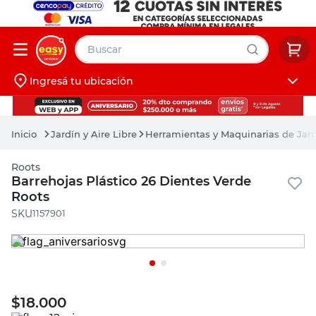
Buscar
Ingresá tu ubicación
muebles
Iniciá sesión
pintura
Jardín y Aire Libre
Herramientas y Maquinarias de Jar
escritorio
Roots
puertas
Barrehojas Plástico 26 Dientes Verde
Roots
placard
:
1157901
$
18.000