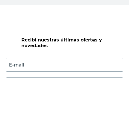
Agregar al carrito
Recibí nuestras últimas ofertas y
novedades
E-mail
DNI
Acepto los
Términos y Condiciones.
Suscribirme