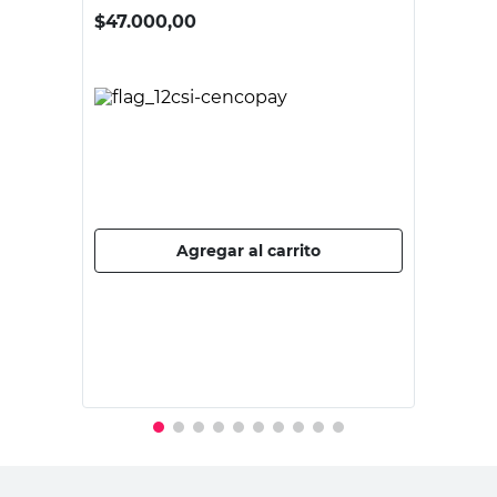
ROOTS
Extractor de Maleza de Pie Acero y
Bambú 117 Cm Roots
$
47.000,00
PRECIO SIN IMPUESTOS NACIONALES:
$38.842,98