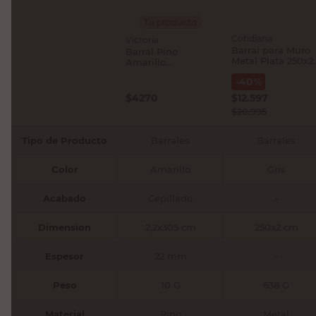
Tu producto
Cotidiana
Victoria
Barral para Muro
Barral Pino
Metal Plata 250x2
Amarillo
Cm Cotidiana
22Mmx3.05 Mts
-
40
%
Victoria
$
4270
$
12.597
$
20.995
Tipo de Producto
Barrales
Barrales
Color
Amarillo
Gris
Acabado
Cepillado
-
Dimension
2,2x305 cm
250x2 cm
Espesor
22 mm
-
Peso
10 G
638 G
Material
Pino
Metal