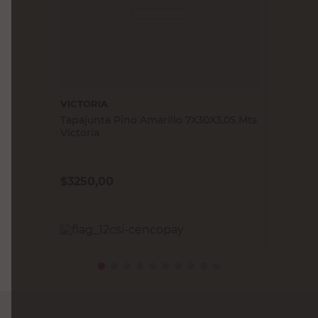
VICTORIA
Tapajunta Pino Amarillo 7X30X3.05 Mts
Victoria
$
3250,00
PRECIO SIN IMPUESTOS NACIONALES:
$2685,96
Agregar al carrito