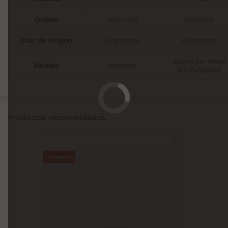
Origen
Nacional
Nacional
País de Origen
Argentina
Argentina
Barral De Metal
Modelo
Moldura
3/4 Pulgadas
Productos recomendados