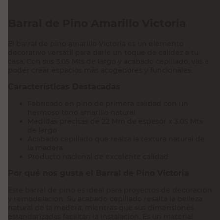
Barral de Pino Amarillo Victoria
El barral de pino amarillo Victoria es un elemento
decorativo versátil para darle un toque de calidez a tu
casa. Con sus 3.05 Mts de largo y acabado cepillado, vas a
poder crear espacios más acogedores y funcionales.
Características Destacadas
Fabricado en pino de primera calidad con un
hermoso tono amarillo natural
Medidas precisas de 22 Mm de espesor x 3.05 Mts
de largo
Acabado cepillado que realza la textura natural de
la madera
Producto nacional de excelente calidad
Por qué nos gusta el Barral de Pino Victoria
Este barral de pino es ideal para proyectos de decoración
y remodelación. Su acabado cepillado resalta la belleza
natural de la madera, mientras que sus dimensiones
estandarizadas facilitan la instalación. Es un material