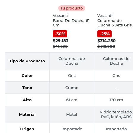
Tu producto
Vessanti
Vessanti
Barra De Ducha 61
Columna de
Cm
Ducha 3 Jets Gris
Vessanti
-
30
%
-
25
%
$
29.183
$
314.250
$
41.690
$
419.000
Columnas de
Columnas de
Tipo de Producto
Ducha
Ducha
Color
Gris
Gris
Tono
Cromo
-
Alto
61 cm
120 cm
Vidrio templado,
Material
Metal
PVC, latón, ABS
Origen
Importado
Importado