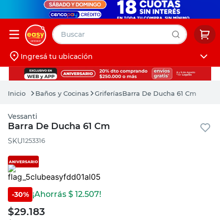
Buscar
Ingresá tu ubicación
muebles
Iniciá sesión
pintura
Baños y Cocinas
Griferías
Barra De Ducha 61 Cm
escritorio
Vessanti
puertas
Barra De Ducha 61 Cm
placard
:
1253316
¡Ahorrás $
12.507
!
-
30
%
$
29.183