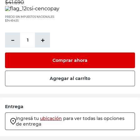
$
41.690
PRECIO SIN IMPUESTOS NACIONALES:
$34.454,55
－
＋
Comprar ahora
Agregar al carrito
Entrega
Ingresá tu
ubicación
para ver todas las opciones
de entrega