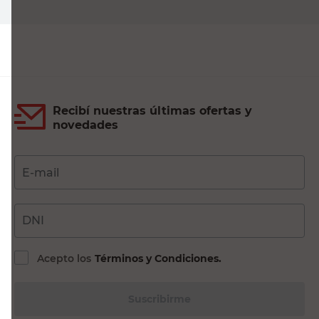
Recibí nuestras últimas ofertas y
novedades
E-mail
DNI
Acepto los
Términos y Condiciones.
Suscribirme