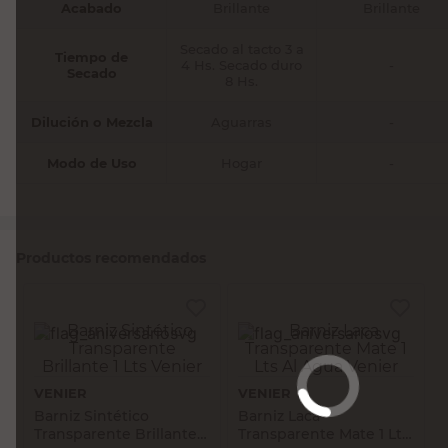
Acabado
Brillante
Brillante
Secado al tacto 3 a
Tiempo de
4 Hs. Secado duro
-
Secado
8 Hs.
Dilución o Mezcla
Aguarras
-
Modo de Uso
Hogar
-
Productos recomendados