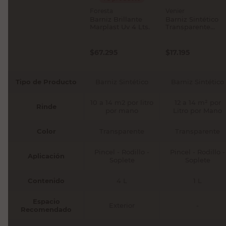
Foresta
Venier
Barniz Brillante
Barniz Sintético
Marplast Uv 4 Lts.
Transparente
Brillante 1 Lts
Venier
$
67.295
$
17.195
Tipo de Producto
Barniz Sintético
Barniz Sintético
10 a 14 m2 por litro
12 a 14 m² por
Rinde
por mano
Litro por Mano
Color
Transparente
Transparente
Pincel - Rodillo -
Pincel - Rodillo -
Aplicación
Soplete
Soplete
Contenido
4 L
1 L
Espacio
Exterior
-
Recomendado