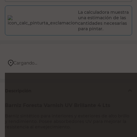
La calculadora muestra
una estimación de las
cantidades necesarias
para pintar.
Cargando...
Descripción
Barniz Foresta Varnish UV Brillante 4 Lts
Barniz sintético para interiores y exteriores de alto brillo
y rendimiento. Posee absorbedores UV para mejorar la
resistencia al envejecimiento.