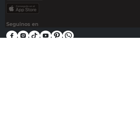
Seguinos en
Medios de pago
Atención al cliente
0810-999-EASY(3279)
0800-555-0055
Botón de arrepentimiento
Powered By