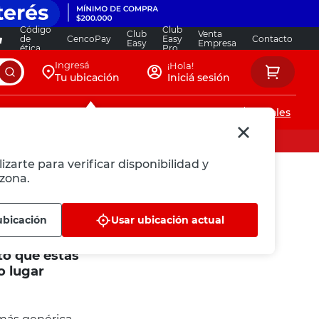
Código
Club
Club
Venta
de
CencoPay
Easy
Contacto
Easy
Empresa
ética
Pro
Ingresá
¡Hola!
Tu ubicación
Iniciá sesión
Servicios de instalaciones
Locales
izarte para verificar disponibilidad y
zona.
ubicación
Usar ubicación actual
to que estás
o lugar