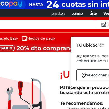
acelo Easy
Medios de pago
Tu ubicación
Ayudanos a local
cobertura en tu 
¡Ups!
Seleccionar 
Parece que el produc
buscando está en otr
Te recomendamos: