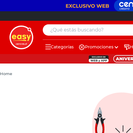
¿Qué estás buscando?
Categorías
Promociones
H
muebles
pintura
Home
escritorio
puertas
placard
sillon
espejo