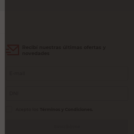
Recibí nuestras últimas ofertas y
novedades
E-mail
DNI
Acepto los
Términos y Condiciones.
Suscribirme