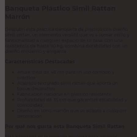
Banqueta Plástico Simil Rattan
Marrón
Descubrí esta práctica banqueta de plástico con diseño
símil rattan, un elemento versátil que va a sumar estilo y
funcionalidad a cualquier espacio de tu casa. Con una
resistencia de hasta 90 kg, combina durabilidad con un
diseño moderno y elegante.
Características Destacadas
Altura ideal de 48 cm para un uso cómodo y
práctico
Acabado texturado símil rattan que aporta un
toque decorativo
Fabricación nacional en plástico resistente
Profundidad de 35 cm que garantiza estabilidad y
comodidad
Diseño en tono marrón que se adapta a cualquier
decoración
Por qué nos gusta esta Banqueta Símil Rattan
Esta banqueta es la solución perfecta para agregar