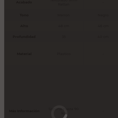
Acabado
-
Rattan
Tono
Marron
Negro
Alto
48 cm
46 cm
Profundidad
35
40 cm
Material
Plastico
-
Soporta Hasta 90
Más Información
-
kg