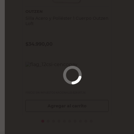
OUTZEN
Silla Acero y Poliéster 1 Cuerpo Outzen
Loft
$
34.990,00
PRECIO SIN IMPUESTOS NACIONALES:
$28.917,36
Agregar al carrito