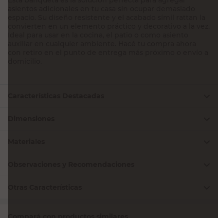
asientos adicionales en tu casa sin ocupar demasiado
espacio. Su diseño resistente y el acabado símil rattan la
convierten en un elemento práctico y decorativo a la vez.
Ideal para usar en la cocina, el patio o como asiento
auxiliar en cualquier ambiente. Hacé tu compra ahora
con retiro en el punto de entrega más próximo o envío a
domicilio.
Características Destacadas
Dimensiones
Materiales
Observaciones y Recomendaciones
Otras Características
Compará con productos similares