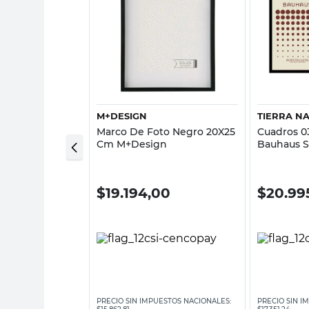
sta rápida
Vista rápida
M+DESIGN
TIERRA N
ideño Reno
Marco De Foto Negro 20X25
Cuadros 0
 31 Cm
Cm M+Design
Bauhaus S
Tierra Nat
00
$
19.194,00
$
20.99
ESTOS NACIONALES:
PRECIO SIN IMPUESTOS NACIONALES:
PRECIO SIN I