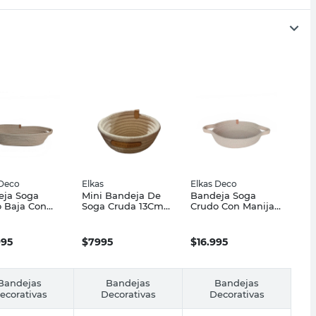
 Deco
Elkas
Elkas Deco
eja Soga
Mini Bandeja De
Bandeja Soga
 Baja Con
Soga Cruda 13Cm
Crudo Con Manija
a 30Cm Elkas
Elkas
22 Cm Elkas
995
$
7995
$
16.995
Bandejas
Bandejas
Bandejas
ecorativas
Decorativas
Decorativas