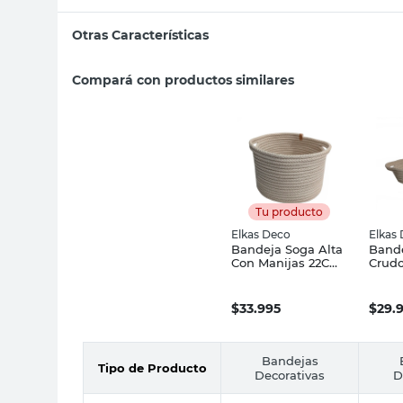
Otras Características
Compará con productos similares
Tu producto
Elkas Deco
Elkas
Bandeja Soga Alta
Band
Con Manijas 22Cm
Crudo
Elkas
Manij
$
33.995
$
29.
Bandejas
Tipo de Producto
Decorativas
D