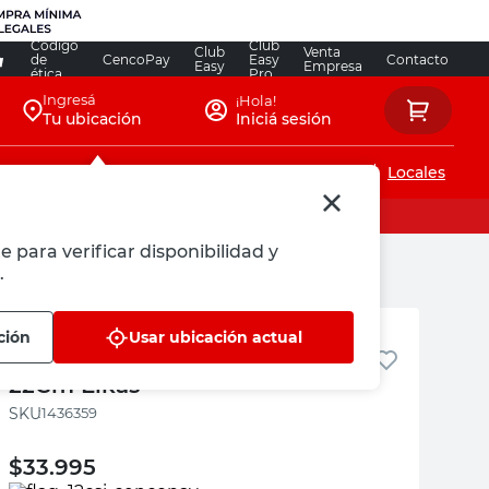
Código
Club
Club
Venta
de
CencoPay
Easy
Contacto
Easy
Empresa
ética
Pro
Ingresá
¡Hola!
Tu ubicación
Iniciá sesión
Servicios de instalaciones
Locales
e para verificar disponibilidad y
.
Elkas Deco
ción
Usar ubicación actual
Bandeja Soga Alta Con Manijas
22Cm Elkas
:
1436359
$
33.995