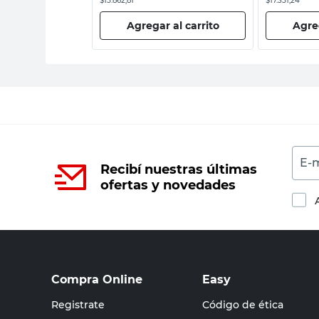
$15.862,81
$17.351,24
 al carrito
Agregar al carrito
Agreg
E-m
Recibí nuestras últimas
ofertas y novedades
Compra Online
Easy
Registrate
Código de ética