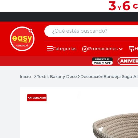
¿Qué estás buscando?
Categorías
Promociones
H
muebles
pintura
Textil, Bazar y Deco
Decoración
Bandeja Soga Al
escritorio
puertas
placard
sillon
espejo