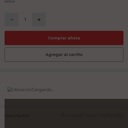
$8099,18
－
＋
Comprar ahora
Agregar al carrito
Cargando...
Descripción