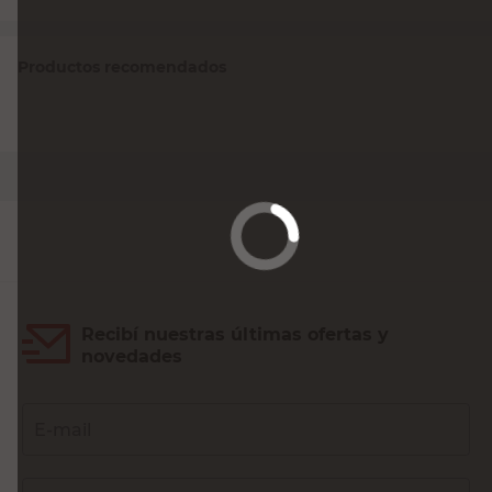
Productos recomendados
Ladrillo Hueco 8X18X33 Cm Ceramica
Cunmalleu
$