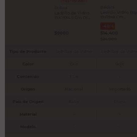
Tu producto
Baldara
Di Baia
Ladrillo Vidrio Roj
Ladrillo de Vidrio
19x19x8 Cm
19X19X4.5 Cm Di
Baldara
Baia
-
40
%
$
9800
$
14.400
$
24.000
Tipo de Producto
ladrillos de Vidrio
Ladrillos de Vidri
Color
Gris
Rojo
Contenido
1 Un
-
Origen
Nacional
Importado
País de Origen
Italia
China
Material
-
-
Modelo
-
-