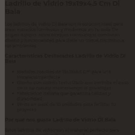
Ladrillo de Vidrio 19x19x4.5 Cm Di
Baia
Los ladrillos de vidrio Di Baia son la solución ideal para
crear espacios luminosos y modernos en tu casa. De
origen italiano, estos bloques translúcidos combinan
diseño y funcionalidad para darle un toque distintivo a
tus ambientes.
Características Destacadas Ladrillo de Vidrio Di
Baia
Medidas precisas de 19x19x4.5 Cm para una
instalación perfecta
Diseño con patrón texturizado que permite el paso
de la luz natural manteniendo la privacidad
Fabricación italiana que garantiza calidad y
durabilidad
Venta en pack de 10 unidades para facilitar tu
proyecto
Por qué nos gusta Ladrillo de Vidrio Di Baia
Estos ladrillos de vidrio son el material perfecto para