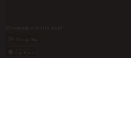
E-mail
DNI
Acepto los
Términos y Condiciones.
Suscribirme
Compra Online
Easy