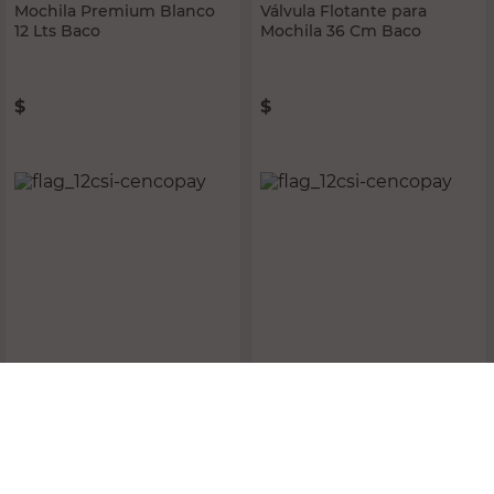
BACO
BACO
Mochila Premium Blanco
Válvula Flotante para
12 Lts Baco
Mochila 36 Cm Baco
$
68.130,00
$
16.030,00
PRECIO SIN IMPUESTOS NACIONALES:
PRECIO SIN IMPUESTOS NACIONALES:
$56.305,79
$13.247,94