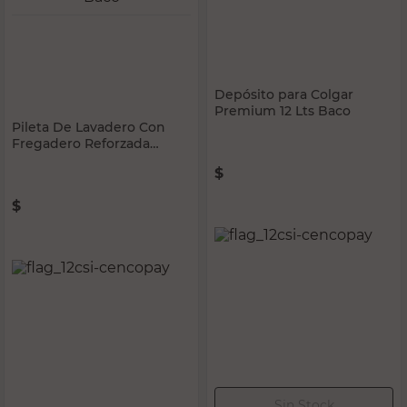
BACO
BACO
Pileta De Lavadero Con
Depósito para Colgar
Fregadero Reforzada
Premium 12 Lts Baco
Blanca 14 Lts Baco
$
26.900,00
$
42.240,00
PRECIO SIN IMPUESTOS NACIONALES:
PRECIO SIN IMPUESTOS NACIONALES:
$22.231,41
$34.909,10