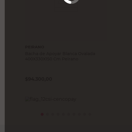
PEIRANO
Bacha de Apoyar Blanca Ovalada
400X330X150 Cm Peirano
$
94.300,00
PRECIO SIN IMPUESTOS NACIONALES:
$77.933,89