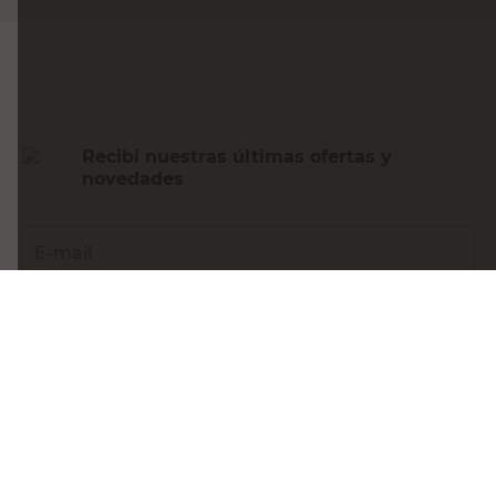
Agregar al carrito
Recibí nuestras últimas ofertas y
novedades
E-mail
DNI
Acepto los
Términos y Condiciones.
Suscribirme