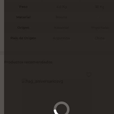
Peso
4,6 Kg
38 Kg
Material
Resina
-
Origen
Nacional
Importado
País de Origen
Argentina
China
Productos recomendados