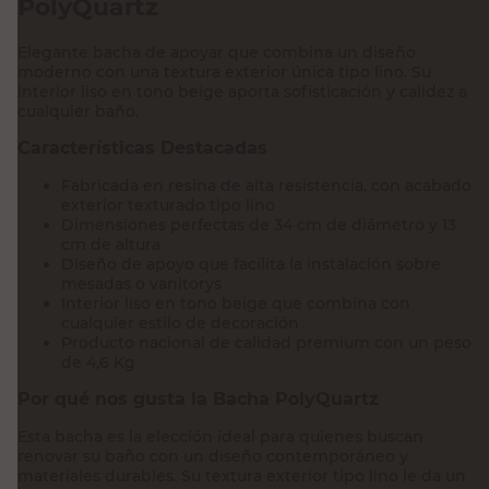
PolyQuartz
Elegante bacha de apoyar que combina un diseño
moderno con una textura exterior única tipo lino. Su
interior liso en tono beige aporta sofisticación y calidez a
cualquier baño.
Características Destacadas
Fabricada en resina de alta resistencia, con acabado
exterior texturado tipo lino
Dimensiones perfectas de 34 cm de diámetro y 13
cm de altura
Diseño de apoyo que facilita la instalación sobre
mesadas o vanitorys
Interior liso en tono beige que combina con
cualquier estilo de decoración
Producto nacional de calidad premium con un peso
de 4,6 Kg
Por qué nos gusta la Bacha PolyQuartz
Esta bacha es la elección ideal para quienes buscan
renovar su baño con un diseño contemporáneo y
materiales durables. Su textura exterior tipo lino le da un