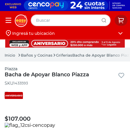
Buscar
Ingresá tu ubicación
muebles
Iniciá sesión
pintura
Baños y Cocinas
Griferías
Bacha de Apoyar Blanco Piaz
escritorio
Piazza
puertas
Bacha de Apoyar Blanco Piazza
placard
:
1433593
$
107.000