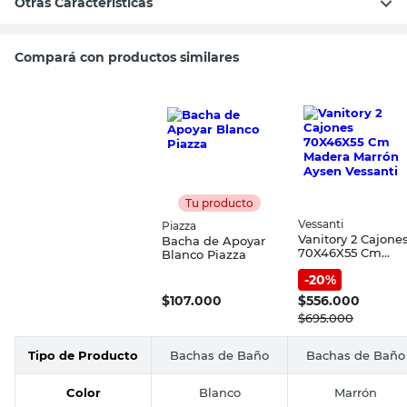
Otras Características
Compará con productos similares
Tu producto
Vessanti
Piazza
Vanitory 2 Cajone
Bacha de Apoyar
70X46X55 Cm
Blanco Piazza
Madera Marrón
-
20
%
Aysen Vessanti
$
107.000
$
556.000
$
695.000
Tipo de Producto
Bachas de Baño
Bachas de Baño
Color
Blanco
Marrón