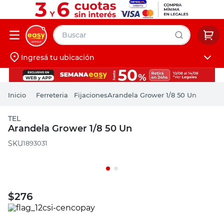
Buscar
Ingresá tu ubicación
muebles
Iniciá sesión
pintura
Ferreteria
Fijaciones
Arandela Grower 1/8 50 Un
escritorio
TEL
puertas
Arandela Grower 1/8 50 Un
placard
:
1893031
$
276
PRECIO SIN IMPUESTOS NACIONALES: