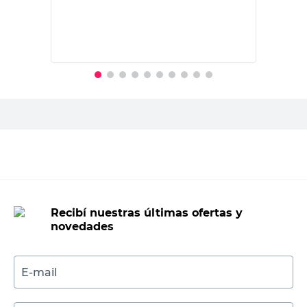
$
4910,00
PRECIO SIN IMPUESTOS NACIONALES:
$4057,86
Agregar al carrito
Recibí nuestras últimas ofertas y
novedades
E-mail