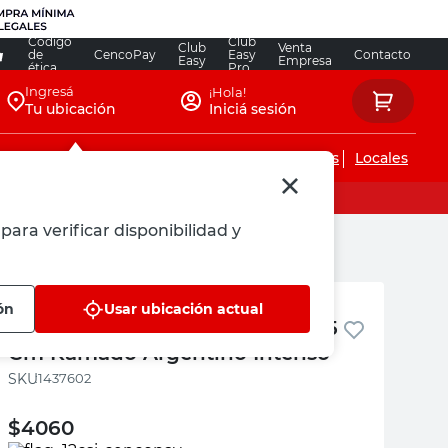
Código
Club
Club
Venta
de
CencoPay
Easy
Contacto
Easy
Empresa
ética
Pro
Ingresá
¡Hola!
Tu ubicación
Iniciá sesión
Servicios de instalaciones
Locales
para verificar disponibilidad y
Kamado Argentino
ón
Usar ubicación actual
Astillas para Ahumar 13x4.5x15.5
Cm Kamado Argentino Intenso
:
1437602
$
4060