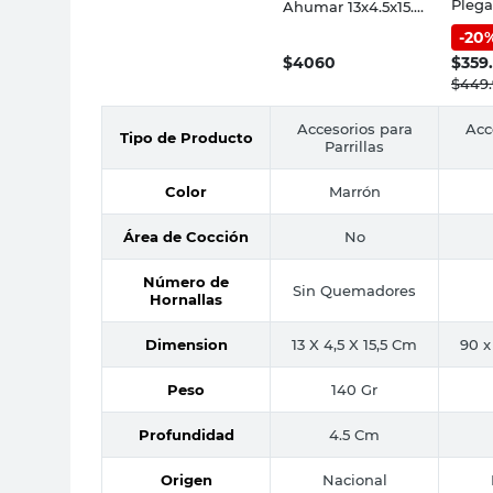
Plega
Ahumar 13x4.5x15.5
90x9
Cm Kamado
-
20
Nove
Argentino Intenso
$
4060
$
359
$
449
Accesorios para
Acc
Tipo de Producto
Parrillas
Color
Marrón
Área de Cocción
No
Número de
Sin Quemadores
Hornallas
Dimension
13 X 4,5 X 15,5 Cm
90 x
Peso
140 Gr
Profundidad
4.5 Cm
Origen
Nacional