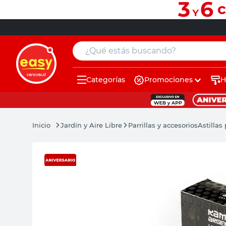
¿Qué estás buscando?
Categorías
Promociones
H
muebles
pintura
Jardín y Aire Libre
Parrillas y accesorios
Astilla
escritorio
puertas
placard
sillon
espejo