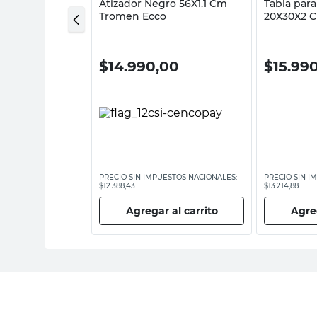
ellero 27 Cm
Atizador Negro 56X1.1 Cm
Tabla par
Tromen Ecco
20X30X2 
,00
$
14.990,00
$
15.99
ESTOS NACIONALES:
PRECIO SIN IMPUESTOS NACIONALES:
PRECIO SIN I
$12.388,43
$13.214,88
 al carrito
Agregar al carrito
Agreg