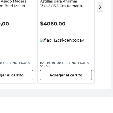
a Asado Madera
Astillas para Ahumar
Pincel 
Cm Beef Maker
13x4.5x15.5 Cm Kamado
Argentino Intenso
0,00
$
4060,00
$
46.
MPUESTOS NACIONALES:
PRECIO SIN IMPUESTOS NACIONALES:
PRECIO SI
$3355,38
$38.834,72
ar al carrito
Agregar al carrito
Ag