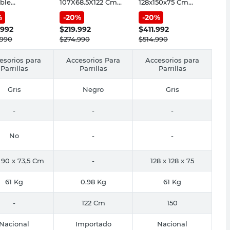
ble
107X68.5X122 Cm
128x150x75 Cm
0x73,5 Cm
7138 Weber
Duomo Tromen
%
-
20
%
-
20
%
cento Tromen
.992
$
219.992
$
411.992
.990
$
274.990
$
514.990
esorios para
Accesorios Para
Accesorios para
Parrillas
Parrillas
Parrillas
Gris
Negro
Gris
-
-
-
No
-
-
 90 x 73,5 Cm
-
128 x 128 x 75
61 Kg
0.98 Kg
61 Kg
-
122 Cm
150
Nacional
Importado
Nacional