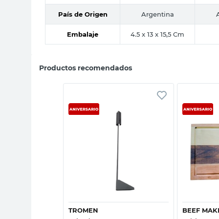
País de Origen
Argentina
Embalaje
4.5 x 13 x 15,5 Cm
Productos recomendados
sta rápida
Vista rápida
TROMEN
BEEF MAK