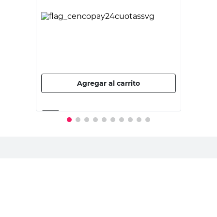
ULTRACOMB
Aspiradora Robot 120 W 0,65 L Gris AS-
6061 Ultracomb
$
214.995,00
PRECIO SIN IMPUESTOS NACIONALES:
$177.681,82
Agregar al carrito