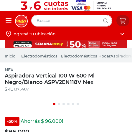
Buscar
Ingresá tu ubicación
muebles
Iniciá sesión
pintura
Electrodomésticos
Electrodomésticos Hogar
Aspiradora
escritorio
NEX
puertas
Aspiradora Vertical 100 W 600 Ml
Negro/Blanco ASPV2EN118V Nex
placard
:
1375487
¡Ahorrás $
96.000
!
-
50
%
$
96.000