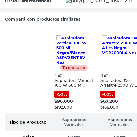
Otras Características
Compará con productos similares
Tu producto
NEX
NEX
Aspiradora Vertical
Aspiradora De
100 W 600 Ml
Arrastre 2000 W 
Negro/Blanco
Lts Negra
-
50
%
-
60
%
ASPV2EN118V Nex
VCP2000L4 Nex
$
96.000
$
67.200
$
192.000
$
168.000
Aspiradoras
Aspiradoras
Tipo de Producto
Verticales
Verticales
Color
Negro
Negro