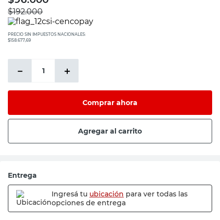
$
192.000
PRECIO SIN IMPUESTOS NACIONALES:
$158.677,69
－
＋
Comprar ahora
Agregar al carrito
Entrega
Ingresá tu
ubicación
para ver todas las
opciones de entrega