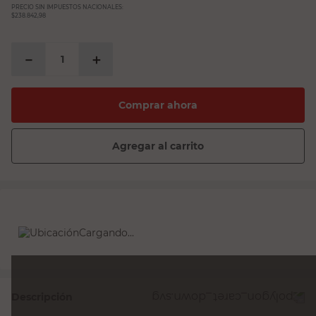
PRECIO SIN IMPUESTOS NACIONALES:
$238.842,98
－
＋
Comprar ahora
Agregar al carrito
Cargando...
Descripción