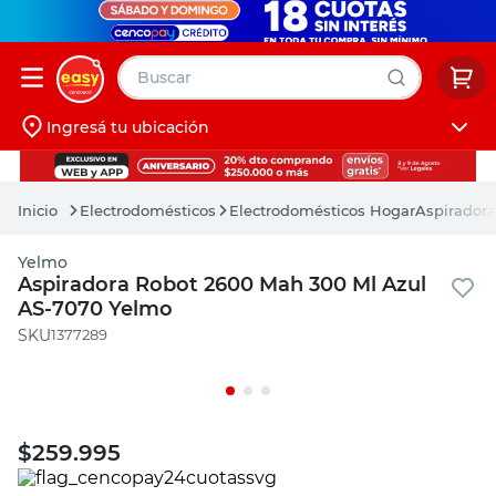
Buscar
Ingresá tu ubicación
muebles
Iniciá sesión
pintura
Electrodomésticos
Electrodomésticos Hogar
Aspirador
escritorio
Yelmo
puertas
Aspiradora Robot 2600 Mah 300 Ml Azul
AS-7070 Yelmo
placard
:
1377289
$
259.995