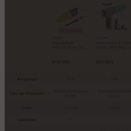
Tu producto
Pretul
Datrak
Aspiradora
Aspiradora Portáti
Manual 60W 12V
120W 220V Negro
Pretul
Datrak
$
48.900
$
50.500
Amperaje
12 V
10A
Aspiradoras para
Aspiradoras par
Tipo de Producto
Autos
Autos
Color
Surtido
Negro
Cantidad
1
-