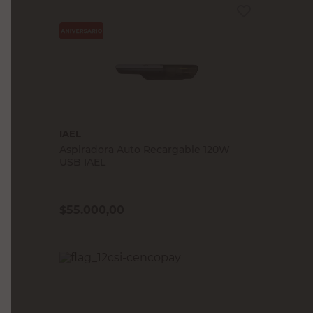
IAEL
Aspiradora Auto Recargable 120W
USB IAEL
$
55.000,00