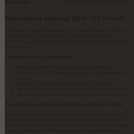
Descripción
Aspiradora Manual 60W 12V Pretul
Mantené tu auto impecable con esta aspiradora manual
Pretul de 12V. Su diseño ligero y portátil te permite
limpiar cada rincón de tu vehículo con total comodidad y
practicidad.
Características Destacadas
Potencia de 60W para una limpieza efectiva
Conexión de 12V compatible con el encendedor de
tu auto
Diseño compacto en tonos amarillo y negro
Incluye filtro y extensión con escobilla para ranuras
No incluye batería, funciona conectada al vehículo
Por qué nos gusta la Aspiradora Manual Pretul
Esta aspiradora es el instrumento ideal para mantener tu
auto limpio en todo momento. Su diseño portátil y
liviano te permite alcanzar espacios reducidos, mientras
que su potencia de 60W asegura una limpieza efectiva