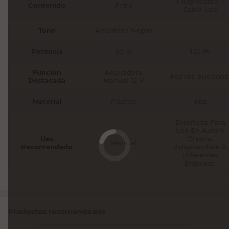
1 Aspiradora, 1
Contenido
Filtro
Cable Usb
Tono
Amarillo / Negro
-
Potencia
60 w
120 W
Función
Aspiradora
Aspirar, Succiona
Destacada
Manual 12 V
Material
Plastico
Abs
Diseñada Para
Uso En Auto Y
Uso
Oficina,
Manual
Recomendado
Adaptándose A
Diferentes
Entornos.
Productos recomendados