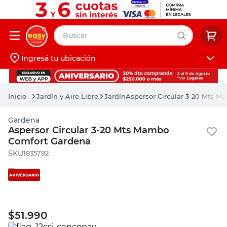
Buscar
Ingresá tu ubicación
muebles
Iniciá sesión
pintura
Jardín y Aire Libre
Jardín
Aspersor Circular 3-20 Mts 
escritorio
Gardena
puertas
Aspersor Circular 3-20 Mts Mambo
Comfort Gardena
placard
:
1835782
$
51.990