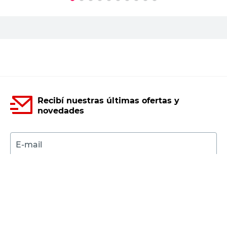
PRECIO SIN IMPUESTOS NACIONALES:
$7024,80
Agregar al carrito
Recibí nuestras últimas ofertas y
novedades
E-mail
DNI
Acepto los
Términos y Condiciones.