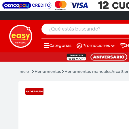
¿Qué estás buscando?
Categorías
Promociones
H
muebles
pintura
Herramientas
Herramientas manuales
Arco Sie
escritorio
puertas
placard
espejo
sillas