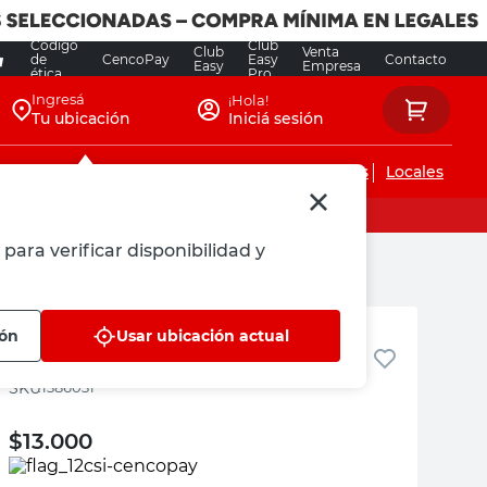
Código
Club
Club
Venta
de
CencoPay
Easy
Contacto
Easy
Empresa
ética
Pro
Ingresá
¡Hola!
Tu ubicación
Iniciá sesión
Servicios de instalaciones
Locales
para verificar disponibilidad y
Bremen
ión
Usar ubicación actual
Arco Sierra Mini 10" Bremen
:
1386031
$
13.000