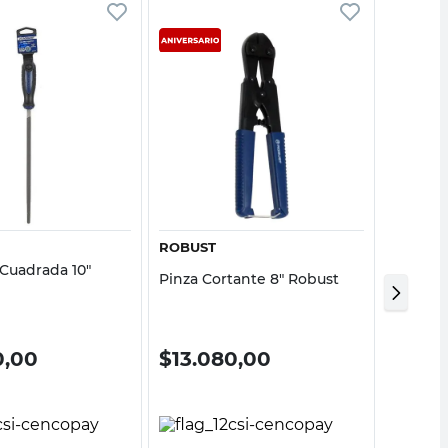
Vista rápida
Vista rápida
ROBUST
STANLE
 Cuadrada 10"
Taladro 
Pinza Cortante 8" Robust
Var.- Ma
Maletin
0,00
$
13.080,00
$
244