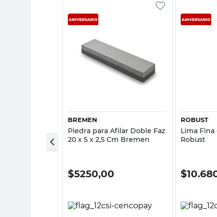
sta rápida
Vista rápida
BREMEN
ROBUST
Sierra para
Piedra para Afilar Doble Faz
Lima Fina
ntes Sinpar
20 x 5 x 2,5 Cm Bremen
Robust
00
$
5250,00
$
10.68