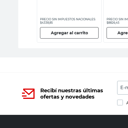
ESTOS NACIONALES:
PRECIO SIN IMPUESTOS NACIONALES:
PRECIO SIN I
$4338,85
$8826,45
 al carrito
Agregar al carrito
Agreg
E-m
Recibí nuestras últimas
ofertas y novedades