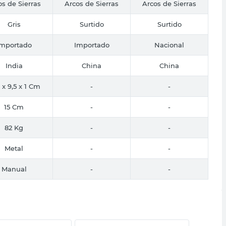
os de Sierras
Arcos de Sierras
Arcos de Sierras
Gris
Surtido
Surtido
Importado
Importado
Nacional
India
China
China
 x 9,5 x 1 Cm
-
-
15 Cm
-
-
82 Kg
-
-
Metal
-
-
Manual
-
-