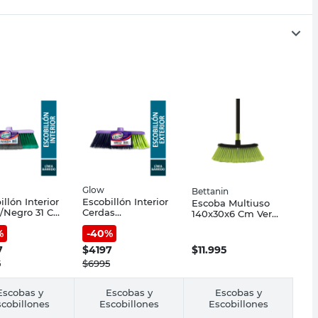
Glow
Bettanin
illón Interior
Escobillón Interior
Escoba Multiuso
/Negro 31 Cm
Cerdas
140x30x6 Cm Verde
Negras/Verdes
Bettanin
%
-
40
%
Glow
7
$
4197
$
11.995
5
$
6995
Escobas y
Escobas y
Escobas y
cobillones
Escobillones
Escobillones