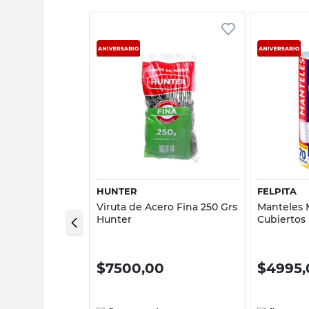
sta rápida
Vista rápida
HUNTER
FELPITA
bra Amarillo
Viruta de Acero Fina 250 Grs
Manteles 
Hunter
Cubiertos
Felpita
00
$
7500,00
$
4995,