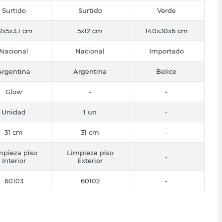
Surtido
Surtido
Verde
,2x5x3,1 cm
5x12 cm
140x30x6 cm
Nacional
Nacional
Importado
Argentina
Argentina
Belice
Glow
-
-
Unidad
1 un
-
31 cm
31 cm
-
mpieza piso
Limpieza piso
-
Interior
Exterior
60103
60102
-