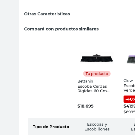
Otras Características
Compará con productos similares
Tu producto
Glow
Bettanin
Escob
Escoba Cerdas
Verde
Rígidas 60 Cm
Glow
Negro Bettanin
-
40
$
18.695
$
419
$
699
Escobas y
Tipo de Producto
Escobillones
Es