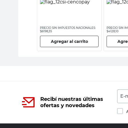
ESTOS NACIONALES:
PRECIO SIN IMPUESTOS NACIONALES:
PRECIO SIN I
$6198,35
$4128,10
 al carrito
Agregar al carrito
Agreg
E-m
Recibí nuestras últimas
ofertas y novedades