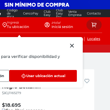
Código
Club
Club
Venta
de
CencoPay
Easy
Contacto
Easy
Empresa
ética
Pro
Ingresá
¡Hola!
Tu ubicación
Iniciá sesión
Servicios de instalaciones
Locales
para verificar disponibilidad y
Bettanin
ión
Usar ubicación actual
Escoba Cerdas Rígidas 60 Cm
Negro Bettanin
:
1165279
$
18.695