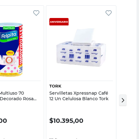
Vista rápida
Vista rápida
TORK
GLOW
Multiuso 70
Servilletas Xpressnap Café
Bolsas 
 Decorado Rosa
12 Un Celulosa Blanco Tork
30x45 
40%
00
$
10.395,00
$
197
$
3295,0