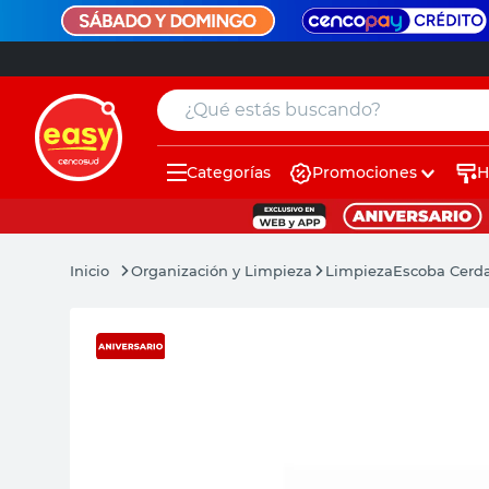
¿Qué estás buscando?
Categorías
Promociones
H
muebles
pintura
Organización y Limpieza
Limpieza
Escoba Cerda
escritorio
puertas
placard
espejo
sillas