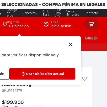
Código
Club
Club
Venta
de
CencoPay
Easy
Contacto
Easy
Empresa
ética
Pro
Ingresá
¡Hola!
Tu ubicación
Iniciá sesión
Servicios de instalaciones
Locales
 para verificar disponibilidad y
Robust
ión
Usar ubicación actual
andamio mini pro 120cm cap
hasta 225kg
:
1094278
$
199.900