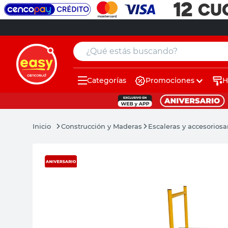
¿Qué estás buscando?
Categorías
Promociones
H
muebles
pintura
Construcción y Maderas
Escaleras y accesorios
a
escritorio
puertas
placard
sillon
espejo