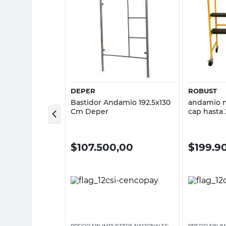
sta rápida
Vista rápida
DEPER
ROBUST
lescópico Metal
Bastidor Andamio 192.5x130
andamio m
er
Cm Deper
cap hasta
,00
$
107.500,00
$
199.9