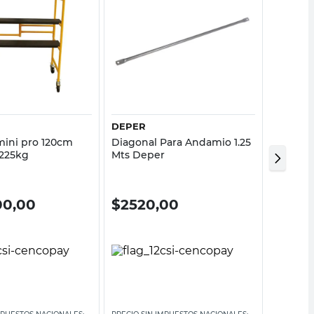
Vista rápida
Vista rápida
DEPER
DEPER
ini pro 120cm
Diagonal Para Andamio 1.25
Larguer
 225kg
Mts Deper
00,00
$
2520,00
$
26.