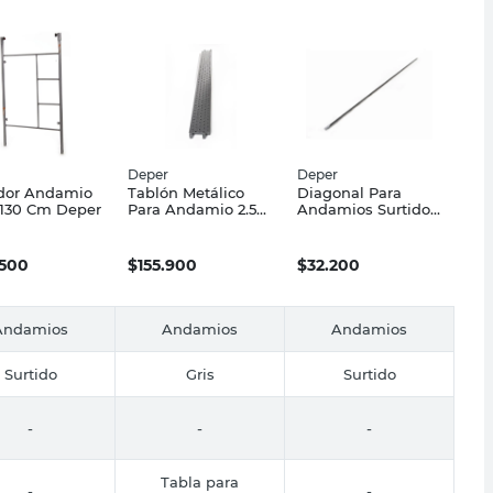
Deper
Deper
idor Andamio
Tablón Metálico
Diagonal Para
x130 Cm Deper
Para Andamio 2.5
Andamios Surtido 1
Mts Antideslizante
Un Deper
Deper
.500
$
155.900
$
32.200
Andamios
Andamios
Andamios
Surtido
Gris
Surtido
-
-
-
Tabla para
-
-