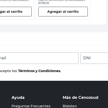
MPUESTOS NACIONALES:
PRECIO SIN IMPUESTOS NACIONALES:
PRECIO SI
$2082,65
$22.066,12
ar al carrito
Agregar al carrito
Ag
ail
DNI
Acepto los
Términos y Condiciones.
Ayuda
Más de Cencosud
Preguntas Frecuentes
Blaisten