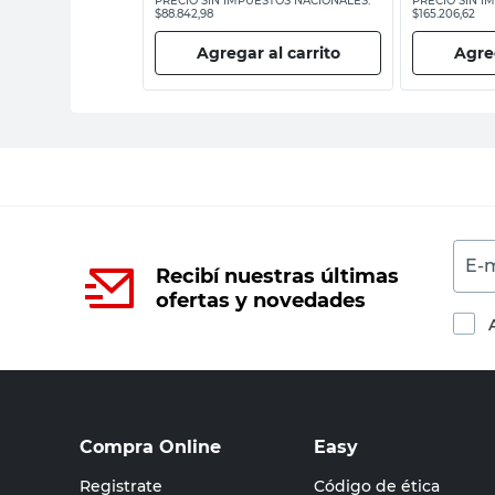
ESTOS NACIONALES:
PRECIO SIN IMPUESTOS NACIONALES:
PRECIO SIN I
$88.842,98
$165.206,62
 al carrito
Agregar al carrito
Agreg
E-m
Recibí nuestras últimas
ofertas y novedades
Compra Online
Easy
Registrate
Código de ética