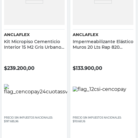
ANCLAFLEX
ANCLAFLEX
Kit Micropiso Cementicio
Impermeabilizante Elástico
Interior 15 M2 Gris Urbano
Muros 20 Lts Rap 820
22.5 Kg Anclafloor
Anclaflex
$
239.200,00
$
133.900,00
PRECIO SIN IMPUESTOS NACIONALES:
PRECIO SIN IMPUESTOS NACIONALES:
$197.685,96
$110.661,16