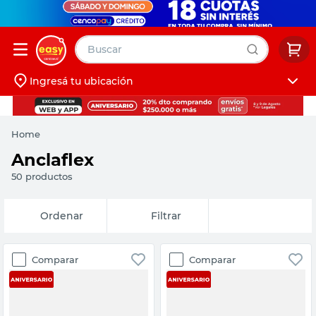
Buscar
Ingresá tu ubicación
muebles
Iniciá sesión
pintura
Home
escritorio
Anclaflex
puertas
50
productos
placard
Fecha de
Filtrar
release
Comparar
Comparar