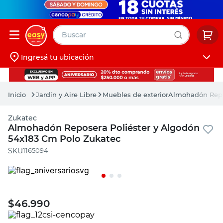
Buscar
Ingresá tu ubicación
muebles
Iniciá sesión
pintura
Jardín y Aire Libre
Muebles de exterior
Almohadón Repos
escritorio
Zukatec
puertas
Almohadón Reposera Poliéster y Algodón
54x183 Cm Polo Zukatec
placard
:
1165094
$
46.990