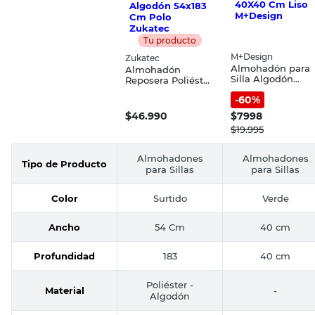
Tu producto
M+Design
Zukatec
Almohadón para
Almohadón
Silla Algodón
Reposera Poliéster
Verde 40X40 Cm
y Algodón 54x183
-
60
%
Liso M+Design
Cm Polo Zukatec
$
46.990
$
7998
$
19.995
Almohadones
Almohadones
Tipo de Producto
para Sillas
para Sillas
Color
Surtido
Verde
Ancho
54 Cm
40 cm
Profundidad
183
40 cm
Poliéster -
Material
-
Algodón