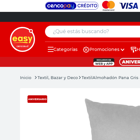
¿Qué estás buscando?
Categorías
Promociones
H
muebles
pintura
Textil, Bazar y Deco
Textil
Almohadón Pana Gris 
escritorio
puertas
placard
sillon
espejo