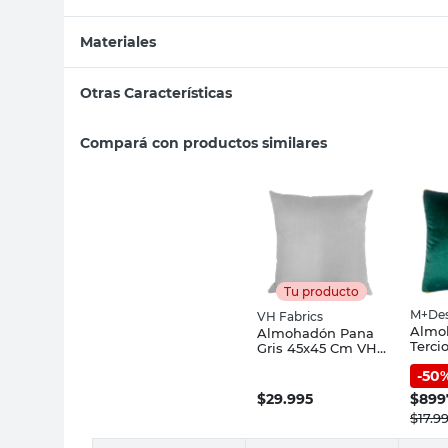
Materiales
Otras Características
Compará con productos similares
Tu producto
M+Des
VH Fabrics
Almo
Almohadón Pana
Terci
Gris 45x45 Cm VH
45x4
Fabrics
-
50
M+De
$
29.995
$
899
$
17.9