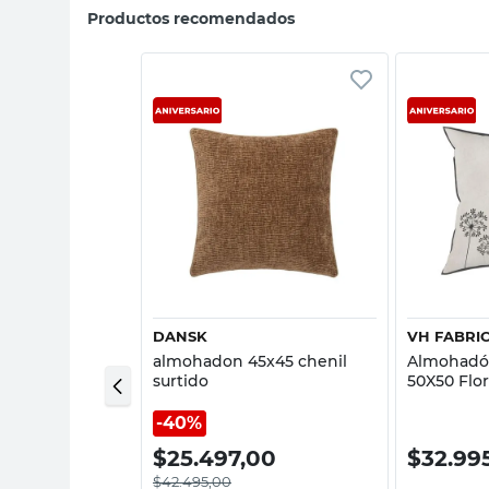
Productos recomendados
sta rápida
Vista rápida
DANSK
VH FABRI
 x 45 pana liso
almohadon 45x45 chenil
Almohadón
surtido
50X50 Flor
40%
50
$
25.497,00
$
32.99
$
42.495,00