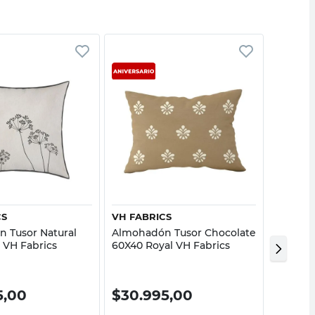
Vista rápida
Vista rápida
CS
VH FABRICS
M+DESI
 Tusor Natural
Almohadón Tusor Chocolate
Cojin C
 VH Fabrics
60X40 Royal VH Fabrics
M+Desi
5,00
$
30.995,00
$
15.9