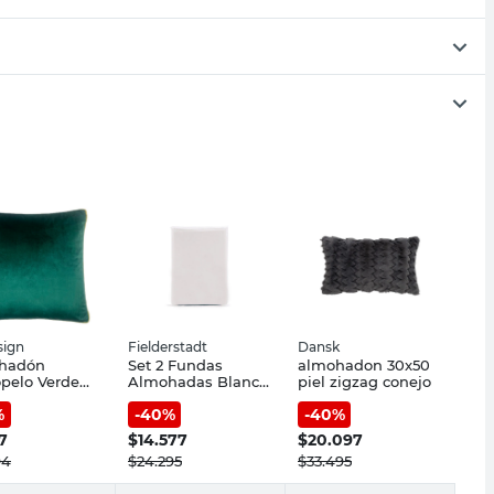
ign
Fielderstadt
Dansk
hadón
Set 2 Fundas
almohadon 30x50
opelo Verde
Almohadas Blanco
piel zigzag conejo
5 Cm
50X70 Cm
%
-
40
%
-
40
%
sign
Fielderstadt
7
$
14.577
$
20.097
94
$
24.295
$
33.495