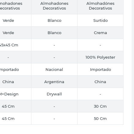
mohadones
Almohadones
Almohadónes
ecorativos
Decorativos
Decorativos
Verde
Blanco
Surtido
Verde
Blanco
Crema
45x45 Cm
-
-
-
-
100% Polyester
Importado
Nacional
Importado
China
Argentina
China
M+Design
Drywall
-
45 Cm
-
30 Cm
45 Cm
-
50 Cm