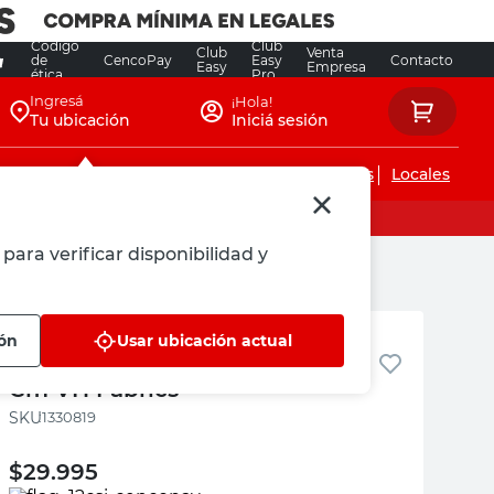
Código
Club
Club
Venta
de
CencoPay
Easy
Contacto
Easy
Empresa
ética
Pro
Ingresá
¡Hola!
Tu ubicación
Iniciá sesión
Servicios de instalaciones
Locales
para verificar disponibilidad y
VH Fabrics
ión
Usar ubicación actual
Almohadón Pana Gris 45x45
Cm VH Fabrics
:
1330819
$
29.995