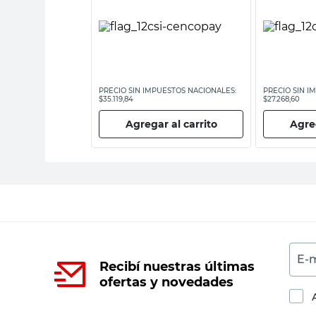
ESTOS NACIONALES:
PRECIO SIN IMPUESTOS NACIONALES:
PRECIO SIN I
$35.119,84
$27.268,60
 al carrito
Agregar al carrito
Agreg
E-m
Recibí nuestras últimas
ofertas y novedades