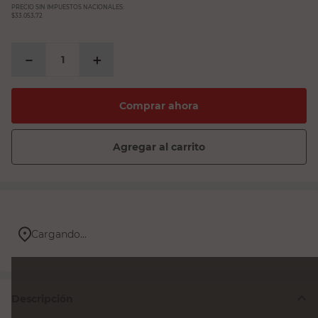
PRECIO SIN IMPUESTOS NACIONALES:
$33.053,72
－
＋
Comprar ahora
Agregar al carrito
Cargando...
Descripción