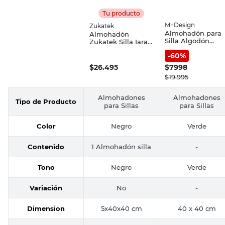
Tu producto
M+Design
Zukatek
Almohadón para
Almohadón
Silla Algodón
Zukatek Silla Iara
Verde 40X40 Cm
Con Atraque
-
60
%
Liso M+Design
Negro 5X40X40
Cm
$
26.495
$
7998
$
19.995
Almohadones
Almohadones
Tipo de Producto
para Sillas
para Sillas
Color
Negro
Verde
Contenido
1 Almohadón silla
-
Tono
Negro
Verde
Variación
No
-
Dimension
5x40x40 cm
40 x 40 cm