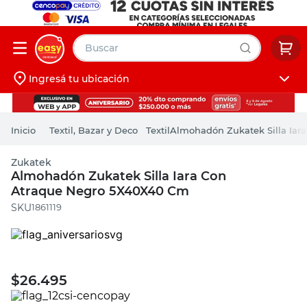
Buscar
Ingresá tu ubicación
muebles
Iniciá sesión
pintura
Textil, Bazar y Deco
Textil
Almohadón Zukatek Silla Iar
escritorio
Zukatek
puertas
Almohadón Zukatek Silla Iara Con
Atraque Negro 5X40X40 Cm
placard
:
1861119
$
26.495