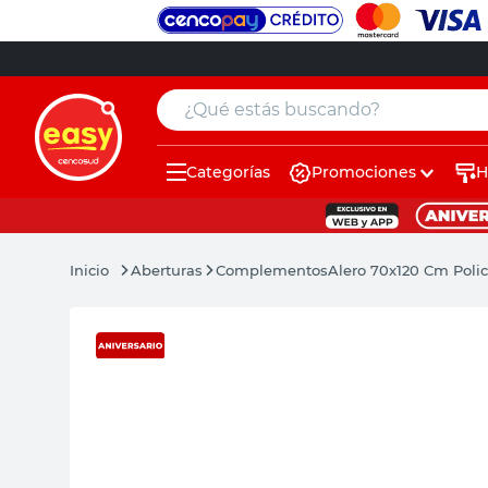
¿Qué estás buscando?
Categorías
Promociones
H
muebles
pintura
Aberturas
Complementos
Alero 70x120 Cm Poli
escritorio
puertas
placard
sillon
espejo