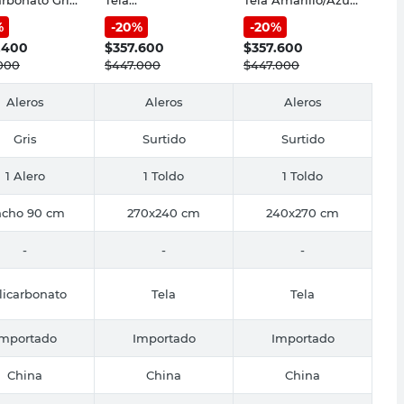
ra
Turquesa/Blanco
Diseño Baldara
%
-
20
%
-
20
%
Diseño Baldara
.400
$
357.600
$
357.600
000
$
447.000
$
447.000
Aleros
Aleros
Aleros
Gris
Surtido
Surtido
1 Alero
1 Toldo
1 Toldo
cho 90 cm
270x240 cm
240x270 cm
-
-
-
licarbonato
Tela
Tela
Importado
Importado
Importado
China
China
China