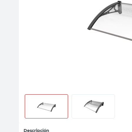
sillas
vanitory
ceramica
Descripción