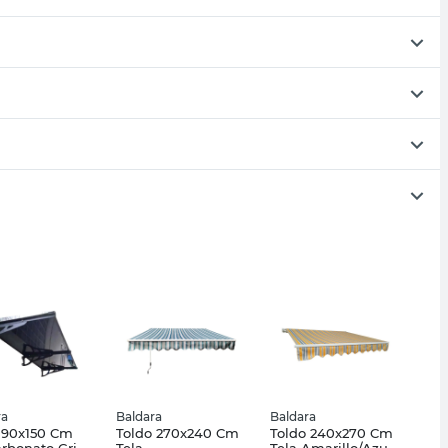
ra
Baldara
Baldara
 90x150 Cm
Toldo 270x240 Cm
Toldo 240x270 Cm
arbonato Gris
Tela
Tela Amarillo/Azul