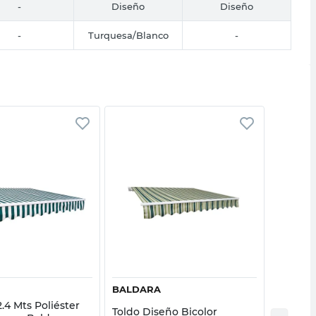
-
Diseño
Diseño
-
Turquesa/Blanco
-
Vista rápida
Vista rápida
BALDARA
BALDA
2.4 Mts Poliéster
Toldo 2.
Toldo Diseño Bicolor