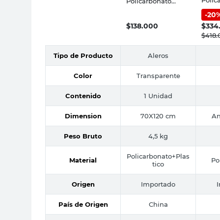
Policarbonato
Balda
Transparente
-
20
Protección Baldara
$
138.000
$
334
$
418.
Tipo de Producto
Aleros
Color
Transparente
Contenido
1 Unidad
Dimension
70X120 cm
An
Peso Bruto
4,5 kg
Policarbonato+Plas
Material
Po
tico
Origen
Importado
País de Origen
China