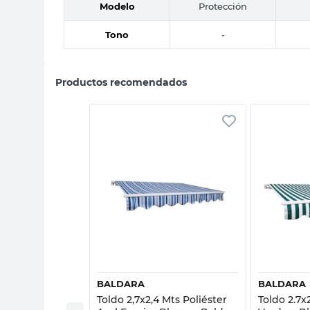
Modelo
Protección
Tono
-
Productos recomendados
sta rápida
Vista rápida
BALDARA
BALDARA
0 Cm
Toldo 2,7x2,4 Mts Poliéster
Toldo 2.7x