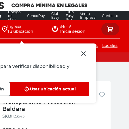
Código
Club
Club
Venta
de
CencoPay
Easy
Contacto
Easy
Empresa
ética
Pro
Ingresá
¡Hola!
Tu ubicación
Iniciá sesión
Servicios de instalaciones
Locales
para verificar disponibilidad y
Baldara
ón
Usar ubicación actual
Alero 70x120 Cm Policarbonato
Transparente Protección
Baldara
:
1123543