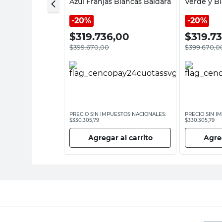
o Gris Baldara
Azul Franjas Blancas Baldara
Verde y B
20%
20%
0,00
$
319.736,00
$
319.7
$
399.670,00
$
399.670,0
ESTOS NACIONALES:
PRECIO SIN IMPUESTOS NACIONALES:
PRECIO SIN I
$330.305,79
$330.305,79
 al carrito
Agregar al carrito
Agreg