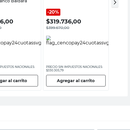
lanco Baldara
Amarill
20%
20%
36,00
$
319.736,00
$
357
0
$
399.670,00
$
447.00
MPUESTOS NACIONALES:
PRECIO SIN IMPUESTOS NACIONALES:
PRECIO SI
$330.305,79
$369.421,4
ar al carrito
Agregar al carrito
Ag