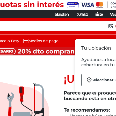
acelo Easy
Medios de pago
Tu ubicación
Ayudanos a local
cobertura en tu 
¡Ups!
Seleccionar 
Parece que el produc
buscando está en otr
Te recomendamos: