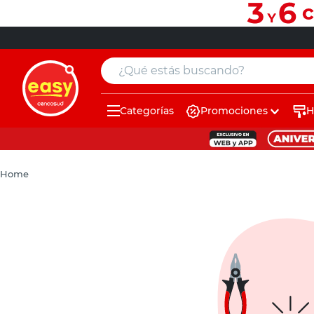
¿Qué estás buscando?
Categorías
Promociones
H
muebles
pintura
Home
escritorio
puertas
placard
sillon
espejo