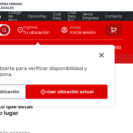
Código
Club
Club
Venta
de
CencoPay
Easy
Contacto
Easy
Empresa
ética
Pro
Ingresá
¡Hola!
Tu ubicación
Iniciá sesión
Servicios de instalaciones
Locales
izarte para verificar disponibilidad y
zona.
ubicación
Usar ubicación actual
to que estás
o lugar