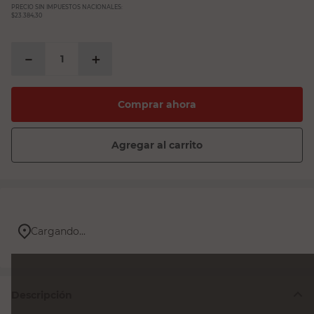
PRECIO SIN IMPUESTOS NACIONALES:
$23.384,30
－
＋
Comprar ahora
Agregar al carrito
Cargando...
Descripción