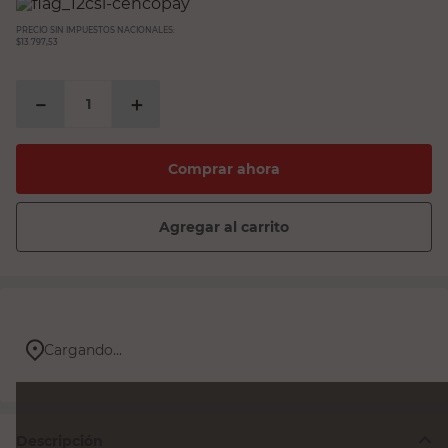
PRECIO SIN IMPUESTOS NACIONALES:
$13.797,53
－
＋
Comprar ahora
Agregar al carrito
Cargando...
Descripción