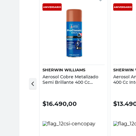
sta rápida
Vista rápida
SHERWIN WILLIAMS
SHERWIN 
ito Satinado
Aerosol Cobre Metalizado
Aerosol Am
as y Tazas
Semi Brillante 400 Cc
400 Cc Int
Interior ProClassic Sherwin
Proclassi
Williams
00
$
16.490,00
$
13.49