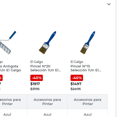
go
El Galgo
El Galgo
lo Antigota
Pincel N°20
Pincel N°15
1Un El Galgo
Selección 1Un El
Selección 1Un El
Galgo
Galgo
%
-
40
%
-
40
%
7
$
1917
$
1497
5
$
3195
$
2495
esorios para
Accesorios para
Accesorios para
Pintar
Pintar
Pintar
Azul
Azul
Azul