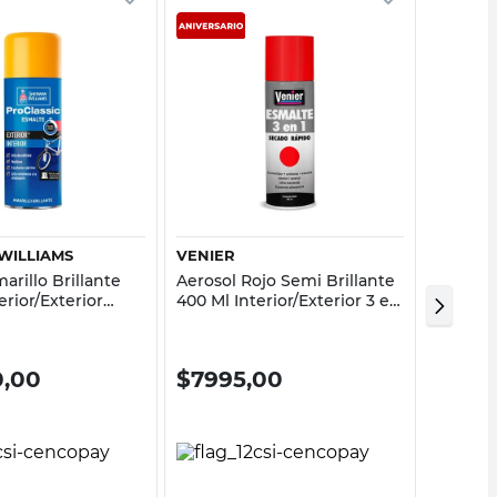
Vista rápida
Vista rápida
WILLIAMS
VENIER
KRYLO
arillo Brillante
Aerosol Rojo Semi Brillante
Aerosol
erior/Exterior
400 Ml Interior/Exterior 3 en
Brillan
c Sherwin Williams
1 Venier
Krylon
0,00
$
7995,00
$
24.