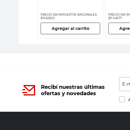
ESTOS NACIONALES:
PRECIO SIN IMPUESTOS NACIONALES:
PRECIO SIN I
$13.628,10
$11.148,77
 al carrito
Agregar al carrito
Agreg
E-m
Recibí nuestras últimas
ofertas y novedades