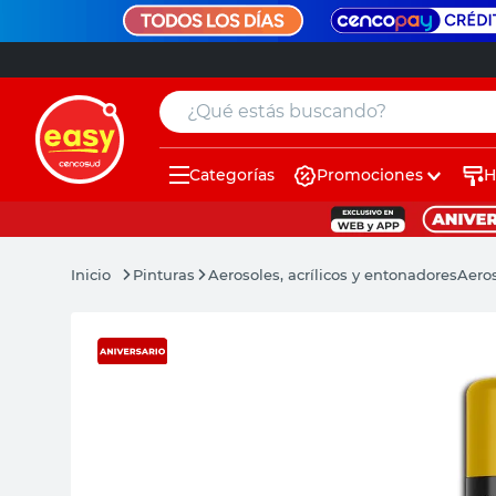
¿Qué estás buscando?
Categorías
Promociones
H
muebles
pintura
Pinturas
Aerosoles, acrílicos y entonadores
Aeros
escritorio
puertas
placard
sillon
espejo