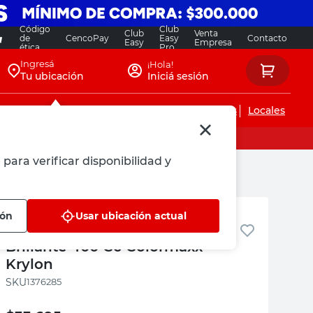
Código
Club
Club
Venta
de
CencoPay
Easy
Contacto
Easy
Empresa
ética
Pro
Ingresá
¡Hola!
Tu ubicación
Iniciá sesión
Servicios de instalaciones
Locales
para verificar disponibilidad y
Krylon
ión
Usar ubicación actual
Aerosol Amarillo Limón
Brillante 400 Cc Colormaxx
Krylon
:
1376285