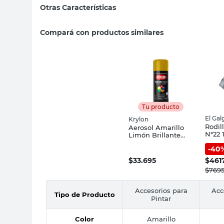
Otras Características
Compará con productos similares
Tu producto
El Gal
Krylon
Rodil
Aerosol Amarillo
N°22 
Limón Brillante
400 Cc Colormaxx
-
40
Krylon
$
33.695
$
461
$
769
Accesorios para
Acc
Tipo de Producto
Pintar
Color
Amarillo