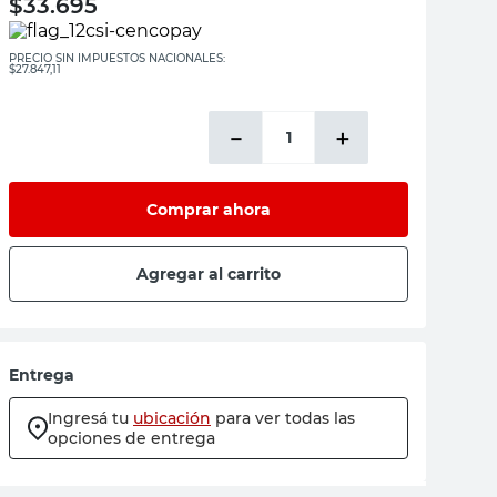
$
33.695
PRECIO SIN IMPUESTOS NACIONALES:
$27.847,11
－
＋
Comprar ahora
Agregar al carrito
Entrega
Ingresá tu
ubicación
para ver todas las
opciones de entrega