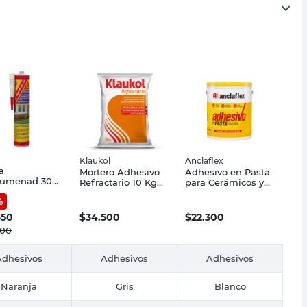
Klaukol
Anclaflex
a
Mortero Adhesivo
Adhesivo en Pasta
humenad 300
Refractario 10 Kg
para Cerámicos y
ka
Klaukol
Porcellanatos 7 Kg
%
Anclaflex
350
$
34.500
$
22.300
700
Adhesivos
Adhesivos
Adhesivos
Naranja
Gris
Blanco