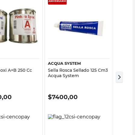
Vista rápida
Vista rápida
ACQUA SYSTEM
MERCLI
poxi A+B 250 Cc
Sella Rosca Sellado 125 Cm3
Limpia
Acqua System
Óxido 2
0,00
$
7400,00
$
813