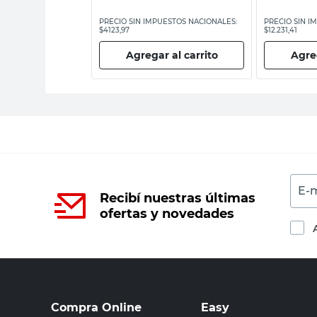
ESTOS NACIONALES:
PRECIO SIN IMPUESTOS NACIONALES:
PRECIO SIN I
$4123,97
$12.231,41
 al carrito
Agregar al carrito
Agreg
E-m
Recibí nuestras últimas
ofertas y novedades
Compra Online
Easy