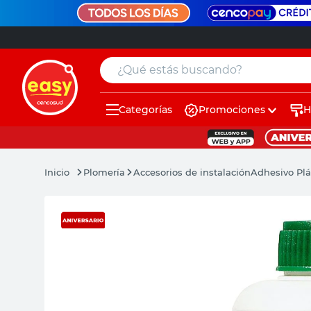
¿Qué estás buscando?
Categorías
Promociones
H
muebles
pintura
Plomería
Accesorios de instalación
Adhesivo Pl
escritorio
puertas
placard
sillon
espejo