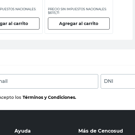
MPUESTOS NACIONALES:
PRECIO SIN IMPUESTOS NACIONALES:
PRECIO SI
$6115,71
$6719,01
ar al carrito
Agregar al carrito
Ag
ail
DNI
Acepto los
Términos y Condiciones.
Ayuda
Más de Cencosud