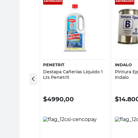
sta rápida
Vista rápida
PENETRIT
INDALO
hesiva 100 Grs
Destapa Cañerías Líquido 1
Pintura E
Lts Penetrit
Indalo
0
$
4990,00
$
14.80