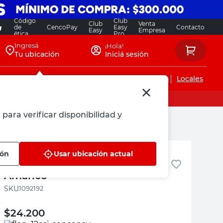
Código
Club
Club
Venta
de
CencoPay
Easy
Contacto
Easy
Empresa
ética
Pro
Ingresá
¡Hola!
Tu ubicación
Iniciá sesión
Servicios de instalaciones
Locales
para verificar disponibilidad y
Amanco
ión
Usar ubicación actual
Adhesivo Plástico PVC 250 Cc
Amanco
:
1092192
$
24.200