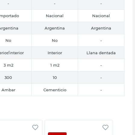
-
-
-
Importado
Nacional
Nacional
Argentina
Argentina
Argentina
No
No
-
erior/interior
Interior
Llana dentada
3 m2
1 m2
-
300
10
-
Ambar
Cementicio
-