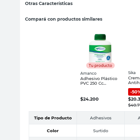
Otras Características
Compará con productos similares
Tu producto
Sika
Amanco
Crem
Adhesivo Plástico
Anti
PVC 250 Cc
Ml Si
Amanco
-
50
$
24.200
$
20.
$
40.
Tipo de Producto
Adhesivos
Color
Surtido